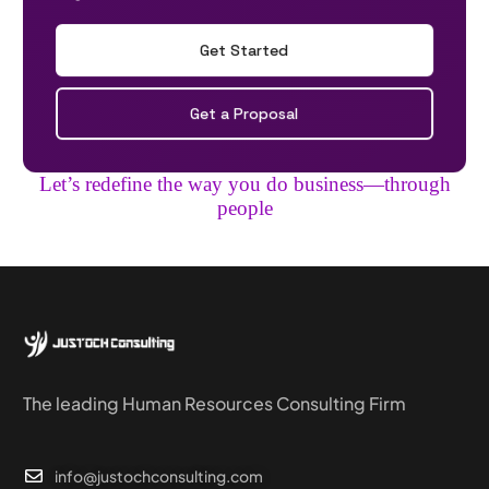
Get Started
Get a Proposal
Let’s redefine the way you do business—through
people
The leading Human Resources Consulting Firm
info@justochconsulting.com