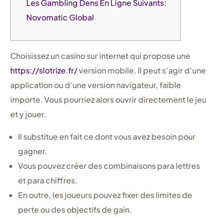
Les Gambling Dens En Ligne Suivants:
Novomatic Global
Choisissez un casino sur internet qui propose une
https://slotrize.fr/
version mobile. Il peut s’agir d’une
application ou d’une version navigateur, faible
importe. Vous pourriez alors ouvrir directement le jeu
et y jouer.
Il substitue en fait ce dont vous avez besoin pour
gagner.
Vous pouvez créer des combinaisons para lettres
et para chiffres.
En outre, les joueurs pouvez fixer des limites de
perte ou des objectifs de gain.