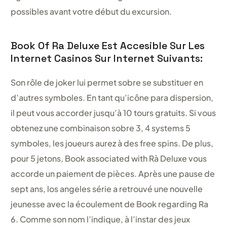
possibles avant votre début du excursion.
Book Of Ra Deluxe Est Accesible Sur Les
Internet Casinos Sur Internet Suivants:
Son rôle de joker lui permet sobre se substituer en
d’autres symboles. En tant qu’icône para dispersion,
il peut vous accorder jusqu’à 10 tours gratuits. Si vous
obtenez une combinaison sobre 3, 4 systems 5
symboles, les joueurs aurez à des free spins. De plus,
pour 5 jetons, Book associated with Rà Deluxe vous
accorde un paiement de pièces. Après une pause de
sept ans, los angeles série a retrouvé une nouvelle
jeunesse avec la écoulement de Book regarding Ra
6. Comme son nom l’indique, à l’instar des jeux