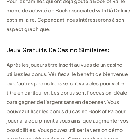
Pour les familles qui ont déjà goûté à Book of Rà, le
mode de activité de Book associated with Rà Deluxe
est similaire. Cependant, nous intéresserons à son
aspect graphique.
Jeux Gratuits De Casino Similaires:
Après les joueurs être inscrit au vues de un casino,
utilisez les bonus. Vérifiez si le benefit de bienvenue
ou d’autres promotions seront valables pour votre
titre en particulier. Les bonus sont l’occasion idéale
para gagner de l’argent sans en dépenser. Vous
pouvez utiliser les bonus du casino Book of Ra pour
jouer à la equipment à sous ainsi que augmenter vos
possibilities. Vous pouvez utiliser la version démo