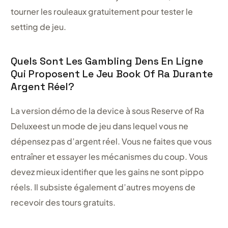
tourner les rouleaux gratuitement pour tester le
setting de jeu.
Quels Sont Les Gambling Dens En Ligne
Qui Proposent Le Jeu Book Of Ra Durante
Argent Réel?
La version démo de la device à sous Reserve of Ra
Deluxeest un mode de jeu dans lequel vous ne
dépensez pas d’argent réel. Vous ne faites que vous
entraîner et essayer les mécanismes du coup. Vous
devez mieux identifier que les gains ne sont pippo
réels. Il subsiste également d’autres moyens de
recevoir des tours gratuits.