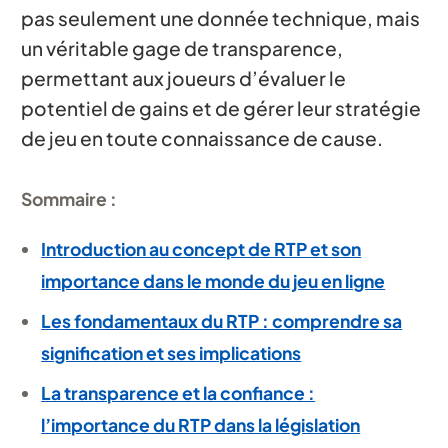
pas seulement une donnée technique, mais
un véritable gage de transparence,
permettant aux joueurs d’évaluer le
potentiel de gains et de gérer leur stratégie
de jeu en toute connaissance de cause.
Sommaire :
Introduction au concept de RTP et son
importance dans le monde du jeu en ligne
Les fondamentaux du RTP : comprendre sa
signification et ses implications
La transparence et la confiance :
l’importance du RTP dans la législation