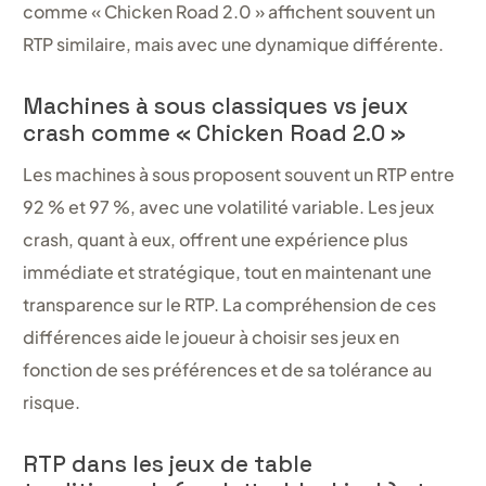
comme « Chicken Road 2.0 » affichent souvent un
RTP similaire, mais avec une dynamique différente.
Machines à sous classiques vs jeux
crash comme « Chicken Road 2.0 »
Les machines à sous proposent souvent un RTP entre
92 % et 97 %, avec une volatilité variable. Les jeux
crash, quant à eux, offrent une expérience plus
immédiate et stratégique, tout en maintenant une
transparence sur le RTP. La compréhension de ces
différences aide le joueur à choisir ses jeux en
fonction de ses préférences et de sa tolérance au
risque.
RTP dans les jeux de table