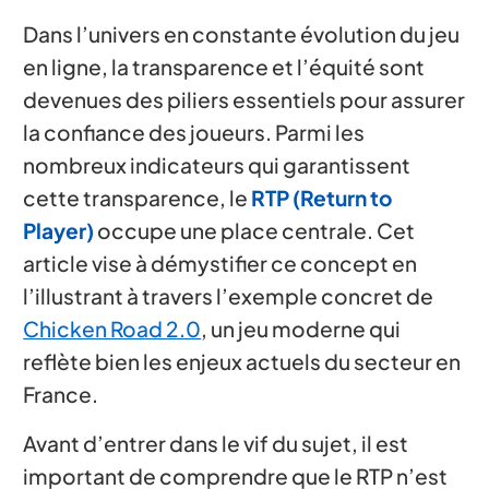
Dans l’univers en constante évolution du jeu
en ligne, la transparence et l’équité sont
devenues des piliers essentiels pour assurer
la confiance des joueurs. Parmi les
nombreux indicateurs qui garantissent
cette transparence, le
RTP (Return to
Player)
occupe une place centrale. Cet
article vise à démystifier ce concept en
l’illustrant à travers l’exemple concret de
Chicken Road 2.0
, un jeu moderne qui
reflète bien les enjeux actuels du secteur en
France.
Avant d’entrer dans le vif du sujet, il est
important de comprendre que le RTP n’est