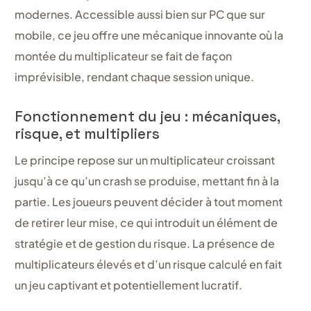
modernes. Accessible aussi bien sur PC que sur
mobile, ce jeu offre une mécanique innovante où la
montée du multiplicateur se fait de façon
imprévisible, rendant chaque session unique.
Fonctionnement du jeu : mécaniques,
risque, et multipliers
Le principe repose sur un multiplicateur croissant
jusqu’à ce qu’un crash se produise, mettant fin à la
partie. Les joueurs peuvent décider à tout moment
de retirer leur mise, ce qui introduit un élément de
stratégie et de gestion du risque. La présence de
multiplicateurs élevés et d’un risque calculé en fait
un jeu captivant et potentiellement lucratif.