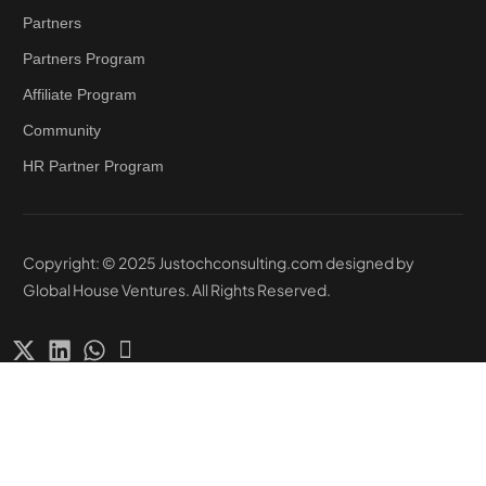
Partners
Partners Program
Affiliate Program
Community
HR Partner Program
Copyright: © 2025 Justochconsulting.com designed by
Global House Ventures
. All Rights Reserved.
Mail