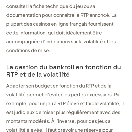
consulter la fiche technique du jeu ou sa
documentation pour connaître le RTP annoncé. La
plupart des casinos en ligne français fournissent
cette information, qui doit idéalement être
accompagnée d’indications sur la volatilité et les
conditions de mise.
La gestion du bankroll en fonction du
RTP et de la volatilité
Adapter son budget en fonction du RTP et de la
volatilité permet d’éviter les pertes excessives. Par
exemple, pour un jeu à RTP élevé et faible volatilité, il
est judicieux de miser plus régulièrement avec des
montants modérés. À l’inverse, pour des jeux à
volatilité élevée, il faut prévoir une réserve pour