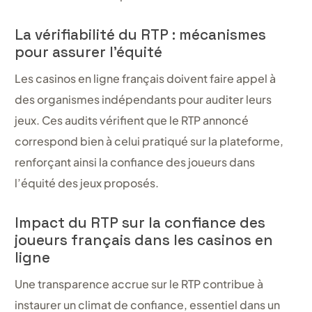
La vérifiabilité du RTP : mécanismes
pour assurer l’équité
Les casinos en ligne français doivent faire appel à
des organismes indépendants pour auditer leurs
jeux. Ces audits vérifient que le RTP annoncé
correspond bien à celui pratiqué sur la plateforme,
renforçant ainsi la confiance des joueurs dans
l’équité des jeux proposés.
Impact du RTP sur la confiance des
joueurs français dans les casinos en
ligne
Une transparence accrue sur le RTP contribue à
instaurer un climat de confiance, essentiel dans un