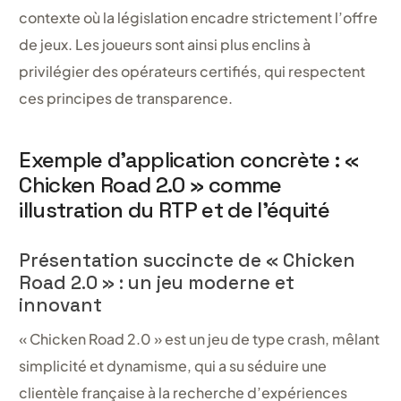
contexte où la législation encadre strictement l’offre
de jeux. Les joueurs sont ainsi plus enclins à
privilégier des opérateurs certifiés, qui respectent
ces principes de transparence.
Exemple d’application concrète : «
Chicken Road 2.0 » comme
illustration du RTP et de l’équité
Présentation succincte de « Chicken
Road 2.0 » : un jeu moderne et
innovant
« Chicken Road 2.0 » est un jeu de type crash, mêlant
simplicité et dynamisme, qui a su séduire une
clientèle française à la recherche d’expériences