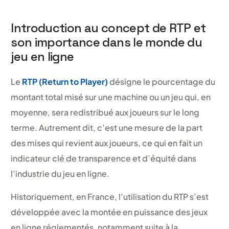
Introduction au concept de RTP et
son importance dans le monde du
jeu en ligne
Le
RTP (Return to Player)
désigne le pourcentage du
montant total misé sur une machine ou un jeu qui, en
moyenne, sera redistribué aux joueurs sur le long
terme. Autrement dit, c’est une mesure de la part
des mises qui revient aux joueurs, ce qui en fait un
indicateur clé de transparence et d’équité dans
l’industrie du jeu en ligne.
Historiquement, en France, l’utilisation du RTP s’est
développée avec la montée en puissance des jeux
en ligne réglementés, notamment suite à la