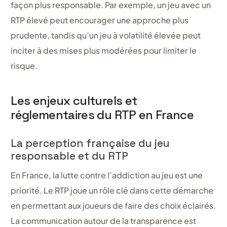
façon plus responsable. Par exemple, un jeu avec un
RTP élevé peut encourager une approche plus
prudente, tandis qu’un jeu à volatilité élevée peut
inciter à des mises plus modérées pour limiter le
risque.
Les enjeux culturels et
réglementaires du RTP en France
La perception française du jeu
responsable et du RTP
En France, la lutte contre l’addiction au jeu est une
priorité. Le RTP joue un rôle clé dans cette démarche
en permettant aux joueurs de faire des choix éclairés.
La communication autour de la transparence est