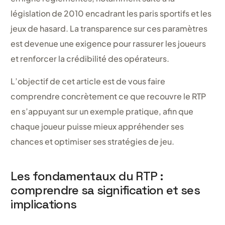
législation de 2010 encadrant les paris sportifs et les
jeux de hasard. La transparence sur ces paramètres
est devenue une exigence pour rassurer les joueurs
et renforcer la crédibilité des opérateurs.
L’objectif de cet article est de vous faire
comprendre concrètement ce que recouvre le RTP
en s’appuyant sur un exemple pratique, afin que
chaque joueur puisse mieux appréhender ses
chances et optimiser ses stratégies de jeu.
Les fondamentaux du RTP :
comprendre sa signification et ses
implications