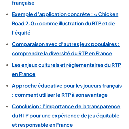
française
Exemple d’application concrète : « Chicken
Road 2.0 » comme illustration du RTP et de
l’équité
Comparaison avec d’autres jeux populaires :
comprendre la diversité du RTP en France
Les enjeux culturels et réglementaires du RTP
en France
Approche éducative pour les joueurs français
: comment utiliser le RTP à son avantage
Conclusion : l’importance de la transparence
du RTP pour une expérience de jeu équitable
et responsable en France