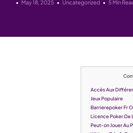
May 18, 2025
Uncategorized
5 Min Rea
Con
Accès Aux Différen
Jeux Populaire
Barrierepoker Fr O
Licence Poker De L
Peut-on Jouer Au 