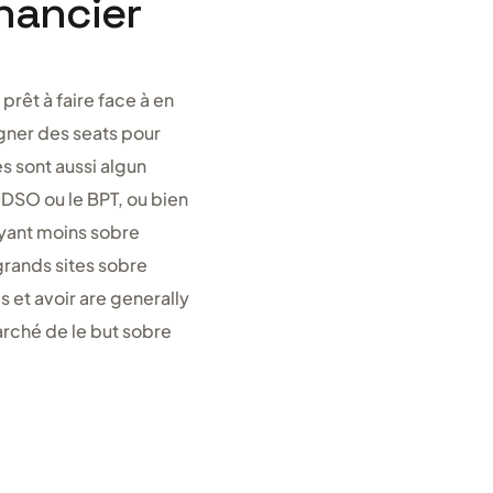
inancier
prêt à faire face à en
agner des seats pour
s sont aussi algun
UDSO ou le BPT, ou bien
ayant moins sobre
rands sites sobre
 et avoir are generally
arché de le but sobre