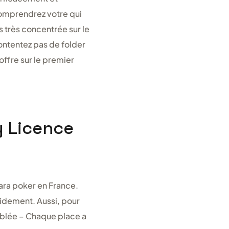
comprendrez votre qui
 très concentrée sur le
ontentez pas de folder
ffre sur le premier
y Licence
para poker en France.
pidement. Aussi, pour
mblée – Chaque place a