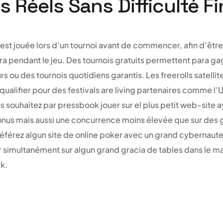
s Réels Sans Difficulté F
 est jouée lors d’un tournoi avant de commencer, afin d’être 
era pendant le jeu. Des tournois gratuits permettent para g
ou des tournois quotidiens garantis. Les freerolls satellite
ualifier pour des festivals are living partenaires comme l’
us souhaitez par pressbook jouer sur el plus petit web-site 
us mais aussi une concurrence moins élevée que sur des g
éférez algun site de online poker avec un grand cybernautes
r simultanément sur algun grand gracia de tables dans le m
k.