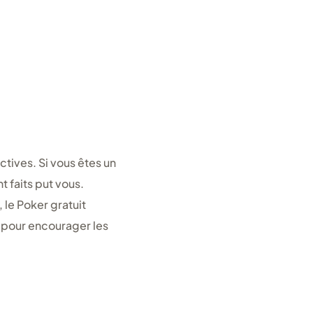
ctives. Si vous êtes un
 faits put vous.
 le Poker gratuit
t pour encourager les