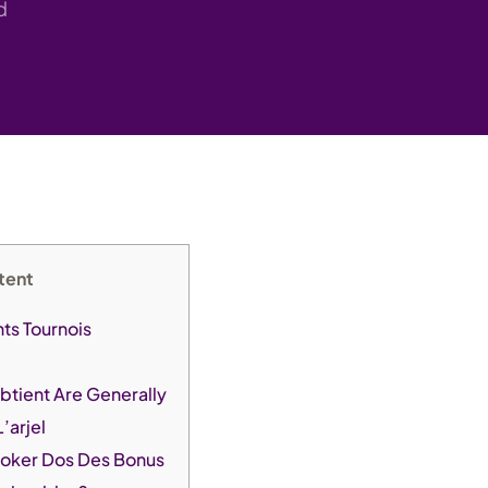
d
Research
tent
ts Tournois
btient Are Generally
’arjel
Poker Dos Des Bonus