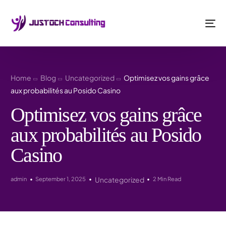
Home
Blog
Uncategorized
Optimisez vos gains grâce
aux probabilités au Posido Casino
Optimisez vos gains grâce
aux probabilités au Posido
Casino
admin
September 1, 2025
Uncategorized
2 Min Read