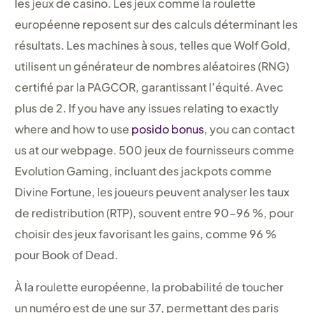
les jeux de casino. Les jeux comme la roulette
européenne reposent sur des calculs déterminant les
résultats. Les machines à sous, telles que Wolf Gold,
utilisent un générateur de nombres aléatoires (RNG)
certifié par la PAGCOR, garantissant l’équité. Avec
plus de 2. If you have any issues relating to exactly
where and how to use
posido bonus
, you can contact
us at our webpage. 500 jeux de fournisseurs comme
Evolution Gaming, incluant des jackpots comme
Divine Fortune, les joueurs peuvent analyser les taux
de redistribution (RTP), souvent entre 90-96 %, pour
choisir des jeux favorisant les gains, comme 96 %
pour Book of Dead.
À la roulette européenne, la probabilité de toucher
un numéro est de une sur 37, permettant des paris