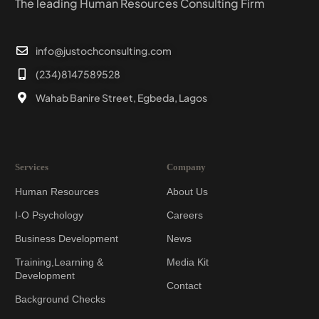
The leading Human Resources Consulting Firm
info@justochconsulting.com
(234)8147589528
Wahab Banire Street, Egbeda, Lagos
Services
Company
Human Resources
About Us
I-O Psychology
Careers
Business Development
News
Training,Learning &
Media Kit
Development
Contact
Background Checks