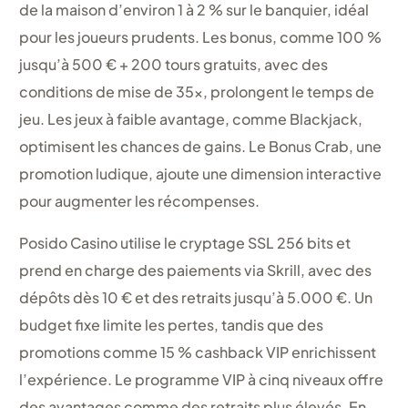
de la maison d’environ 1 à 2 % sur le banquier, idéal
pour les joueurs prudents. Les bonus, comme 100 %
jusqu’à 500 € + 200 tours gratuits, avec des
conditions de mise de 35x, prolongent le temps de
jeu. Les jeux à faible avantage, comme Blackjack,
optimisent les chances de gains. Le Bonus Crab, une
promotion ludique, ajoute une dimension interactive
pour augmenter les récompenses.
Posido Casino utilise le cryptage SSL 256 bits et
prend en charge des paiements via Skrill, avec des
dépôts dès 10 € et des retraits jusqu’à 5.000 €. Un
budget fixe limite les pertes, tandis que des
promotions comme 15 % cashback VIP enrichissent
l’expérience. Le programme VIP à cinq niveaux offre
des avantages comme des retraits plus élevés. En