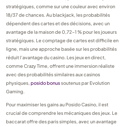
stratégiques, comme sur une couleur avec environ
18/37 de chances. Au blackjack, les probabilités
dépendent des cartes et des décisions, avec un
avantage de la maison de 0,72-1 % pour les joueurs
stratégiques. Le comptage de cartes est difficile en
ligne, mais une approche basée sur les probabilités
réduit l’avantage du casino. Les jeux en direct,
comme Crazy Time, offrent une immersion réaliste
avec des probabilités similaires aux casinos
physiques,
posido bonus
soutenus par Evolution
Gaming.
Pour maximiser les gains au Posido Casino, il est
crucial de comprendre les mécaniques des jeux. Le
baccarat offre des paris simples, avec un avantage