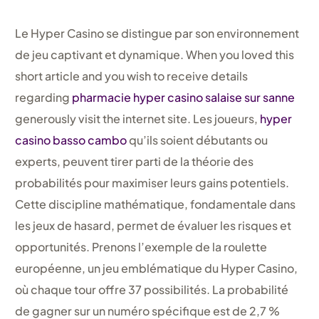
Le Hyper Casino se distingue par son environnement
de jeu captivant et dynamique. When you loved this
short article and you wish to receive details
regarding
pharmacie hyper casino salaise sur sanne
generously visit the internet site. Les joueurs,
hyper
casino basso cambo
qu’ils soient débutants ou
experts, peuvent tirer parti de la théorie des
probabilités pour maximiser leurs gains potentiels.
Cette discipline mathématique, fondamentale dans
les jeux de hasard, permet de évaluer les risques et
opportunités. Prenons l’exemple de la roulette
européenne, un jeu emblématique du Hyper Casino,
où chaque tour offre 37 possibilités. La probabilité
de gagner sur un numéro spécifique est de 2,7 %