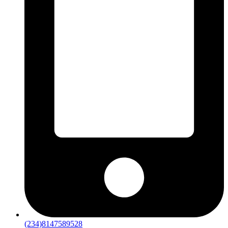
(234)8147589528