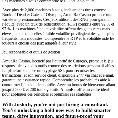
Les machines à sous : comprendre le RTP et la volatilité
Avec plus de 2,000 machines à sous, incluant des titres comme
Book of Dead et Gates of Olympus, AmunRa Casino propose une
variété impressionnante. Ces jeux utilisent des RNG pour garantir
l’équité, avec un taux de redistribution (RTP) compris entre 92 % et
97 %. Les machines à haute volatilité offrent des gains rares mais
élevés, tandis que celles à faible volatilité privilégient des gains plus
fréquents mais modestes. Comprendre le RTP et la volatilité aide les
joueurs à choisir des jeux adaptés à leur style.
Jeu responsable et outils de gestion
AmunRa Casino, licencié par l’autorité de Curaçao, promeut le jeu
responsable avec des outils comme des restrictions personnalisables.
La plateforme utilise un cryptage SSL pour sécuriser les
transactions, et son service client, disponible 24/7 via chat et e-mail,
garantit une assistance rapide. Comprendre les probabilités aide à
contourner l’illusion de contrôle. Avec un bonus de bienvenue allant
jusqu’à 500 € et 200 tours gratuits, AmunRa offre un cadre idéal
pour appliquer ces principes et optimiser ses stratégies.
With Justoch, you're not just hiring a consultant.
You're unlocking a bold new way to build smarter
teams, drive innovation, and future-proof your