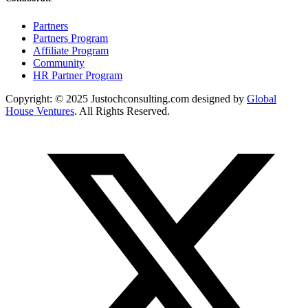
Partners
Partners Program
Affiliate Program
Community
HR Partner Program
Copyright: © 2025 Justochconsulting.com designed by
Global
House Ventures
. All Rights Reserved.