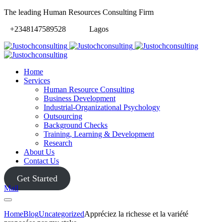
The leading Human Resources Consulting Firm
+2348147589528
Lagos
Home
Services
Human Resource Consulting
Business Development
Industrial-Organizational Psychology
Outsourcing
Background Checks
Training, Learning & Development
Research
About Us
Contact Us
Get Started
Mail
Home
Blog
Uncategorized
Appréciez la richesse et la variété