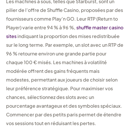
Les machines à sous, telles que Starburst, sont un
pilier de l’offre de Shuffle Casino, proposées par des
fournisseurs comme Play’n GO. Leur RTP (Return to
Player) varie entre 94 % à 96 %,
shuffle master casino
sites
indiquant la proportion des mises redistribuée
sur le long terme. Par exemple, un slot avec un RTP de
96 % retourne environ une grande partie pour
chaque 100 € misés. Les machines à volatilité
modérée offrent des gains fréquents mais
modestes, permettant aux joueurs de choisir selon
leur préférence stratégique. Pour maximiser vos
chances, sélectionnez des slots avec un
pourcentage avantageux et des symboles spéciaux.
Commencer par des petits paris permet de étendre
vos sessions tout en réduisant les pertes.