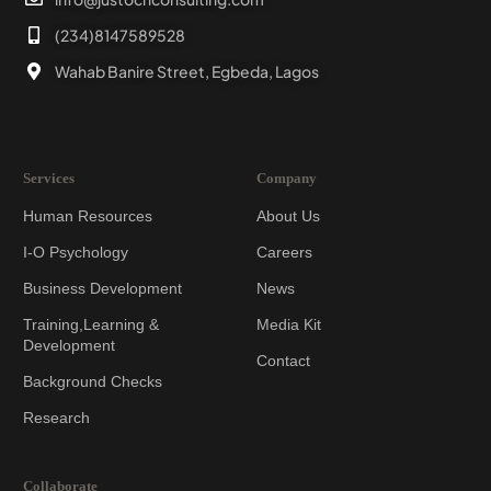
(234)8147589528
Wahab Banire Street, Egbeda, Lagos
Services
Company
Human Resources
About Us
I-O Psychology
Careers
Business Development
News
Training,Learning &
Media Kit
Development
Contact
Background Checks
Research
Collaborate