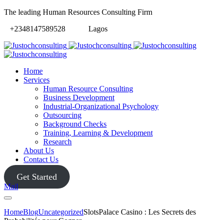
The leading Human Resources Consulting Firm
+2348147589528
Lagos
Home
Services
Human Resource Consulting
Business Development
Industrial-Organizational Psychology
Outsourcing
Background Checks
Training, Learning & Development
Research
About Us
Contact Us
Get Started
Mail
Home
Blog
Uncategorized
SlotsPalace Casino : Les Secrets des