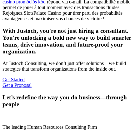
casino promóciós kód
répond via e-mail. La compatibilité mobile
permet de jouer à tout moment avec des transactions fluides.
Rejoignez SlotsPalace Casino pour tirer parti des probabilités
avantageuses et maximiser vos chances de victoire !
With Justoch, you're not just hiring a consultant.
You're unlocking a bold new way to build smarter
teams, drive innovation, and future-proof your
organization.
At Justoch Consulting, we don’t just offer solutions—we build
strategies that transform organizations from the inside out.
Get Started
Get a Proposal
Let’s redefine the way you do business—through
people
The leading Human Resources Consulting Firm