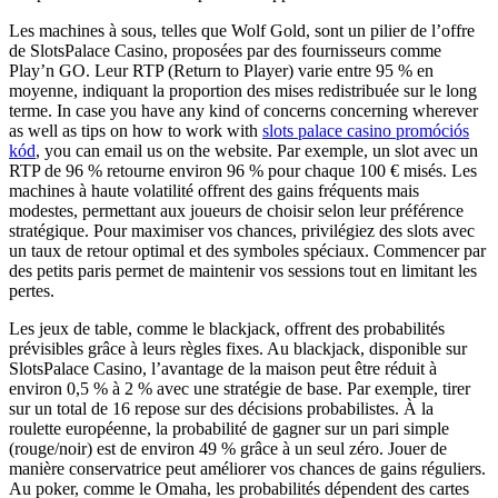
Les machines à sous, telles que Wolf Gold, sont un pilier de l’offre
de SlotsPalace Casino, proposées par des fournisseurs comme
Play’n GO. Leur RTP (Return to Player) varie entre 95 % en
moyenne, indiquant la proportion des mises redistribuée sur le long
terme. In case you have any kind of concerns concerning wherever
as well as tips on how to work with
slots palace casino promóciós
kód
, you can email us on the website. Par exemple, un slot avec un
RTP de 96 % retourne environ 96 % pour chaque 100 € misés. Les
machines à haute volatilité offrent des gains fréquents mais
modestes, permettant aux joueurs de choisir selon leur préférence
stratégique. Pour maximiser vos chances, privilégiez des slots avec
un taux de retour optimal et des symboles spéciaux. Commencer par
des petits paris permet de maintenir vos sessions tout en limitant les
pertes.
Les jeux de table, comme le blackjack, offrent des probabilités
prévisibles grâce à leurs règles fixes. Au blackjack, disponible sur
SlotsPalace Casino, l’avantage de la maison peut être réduit à
environ 0,5 % à 2 % avec une stratégie de base. Par exemple, tirer
sur un total de 16 repose sur des décisions probabilistes. À la
roulette européenne, la probabilité de gagner sur un pari simple
(rouge/noir) est de environ 49 % grâce à un seul zéro. Jouer de
manière conservatrice peut améliorer vos chances de gains réguliers.
Au poker, comme le Omaha, les probabilités dépendent des cartes