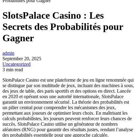
Probabilités pour Gagner
SlotsPalace Casino : Les
Secrets des Probabilités pour
Gagner
admin
September 20, 2025
Uncategorized
3 min read
SlotsPalace Casino est une plateforme de jeu en ligne renommée qui
se distingue par son multitude de jeux, incluant des machines à sous,
des jeux de table, des paris sportifs et des options en direct. Lancée
en 2020 et opérant sous une autorité internationale, SlotsPalace
garantit un environnement sécurisé. La théorie des probabilités est
un pilier central pour comprendre les mécanismes des jeux,
permettant aux joueurs de optimiser leurs choix. En maîtrisant les
calculs probabilistes, les joueurs peuvent renforcer leurs chances de
succès. SlotsPalace Casino utilise un générateur de nombres
aléatoires (RNG) pour garantir des résultats justes, rendant l’analyse
des probabilités essentielle pour une approche calculée.