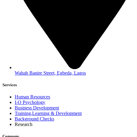
Wahab Banire Street, Egbeda, Lagos
Services
Human Resources
I-O Psychology
Business Development
Training,Learning & Development
Background Checks
Research
Company