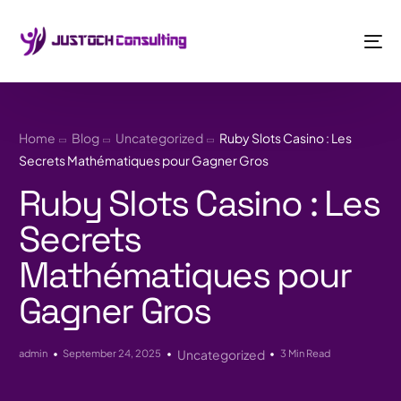
Home
Blog
Uncategorized
Ruby Slots Casino : Les
Secrets Mathématiques pour Gagner Gros
Ruby Slots Casino : Les
Secrets
Mathématiques pour
Gagner Gros
admin
September 24, 2025
Uncategorized
3 Min Read