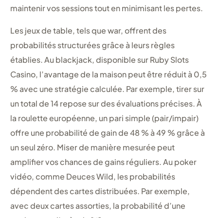
maintenir vos sessions tout en minimisant les pertes.
Les jeux de table, tels que war, offrent des
probabilités structurées grâce à leurs règles
établies. Au blackjack, disponible sur Ruby Slots
Casino, l’avantage de la maison peut être réduit à 0,5
% avec une stratégie calculée. Par exemple, tirer sur
un total de 14 repose sur des évaluations précises. À
la roulette européenne, un pari simple (pair/impair)
offre une probabilité de gain de 48 % à 49 % grâce à
un seul zéro. Miser de manière mesurée peut
amplifier vos chances de gains réguliers. Au poker
vidéo, comme Deuces Wild, les probabilités
dépendent des cartes distribuées. Par exemple,
avec deux cartes assorties, la probabilité d’une