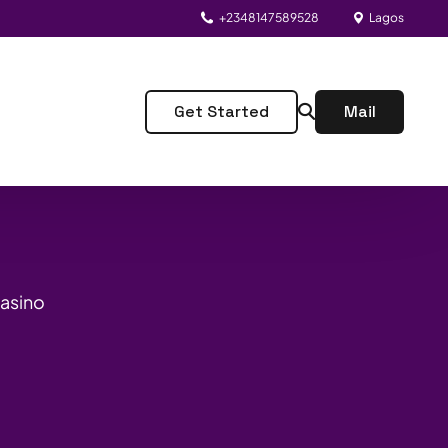
+2348147589528
Lagos
Get Started
Mail
Casino