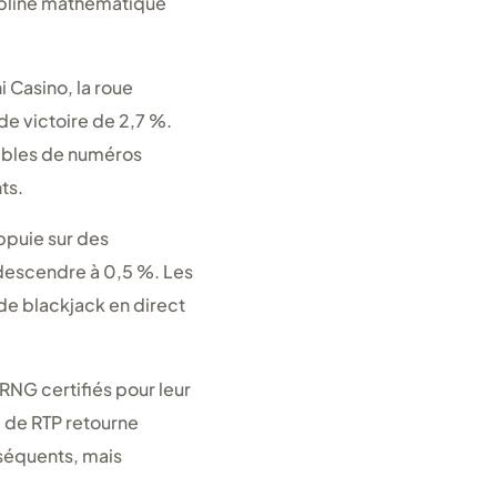
ipline mathématique
i Casino, la roue
e victoire de 2,7 %.
embles de numéros
ts.
ppuie sur des
 descendre à 0,5 %. Les
 de blackjack en direct
NG certifiés pour leur
% de RTP retourne
nséquents, mais