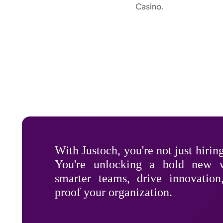
Casino.
With Justoch, you're not just hirin
You're unlocking a bold new 
smarter teams, drive innovation
proof your organization.