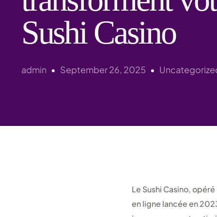
Sushi Casino
admin
September 26, 2025
Uncategorize
Le Sushi Casino, opéré
en ligne lancée en 2023