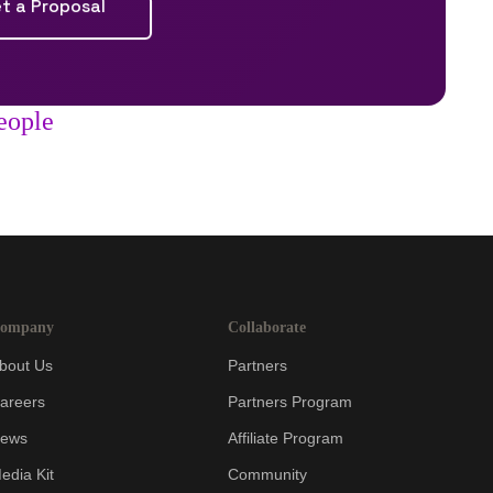
t a Proposal
eople
ompany
Collaborate
bout Us
Partners
areers
Partners Program
ews
Affiliate Program
edia Kit
Community