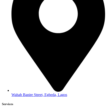
Wahab Banire Street, Egbeda, Lagos
Services