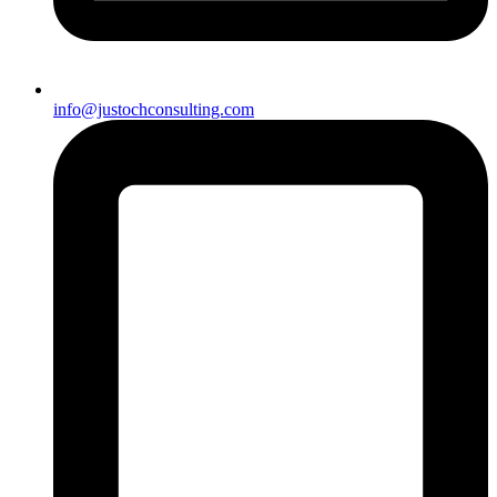
info@justochconsulting.com