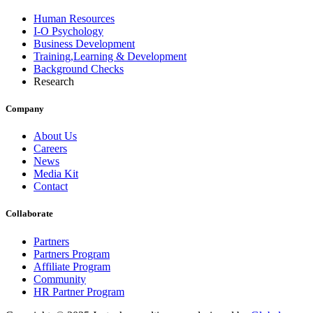
Human Resources
I-O Psychology
Business Development
Training,Learning & Development
Background Checks
Research
Company
About Us
Careers
News
Media Kit
Contact
Collaborate
Partners
Partners Program
Affiliate Program
Community
HR Partner Program