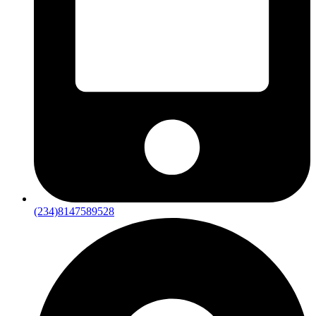
(234)8147589528