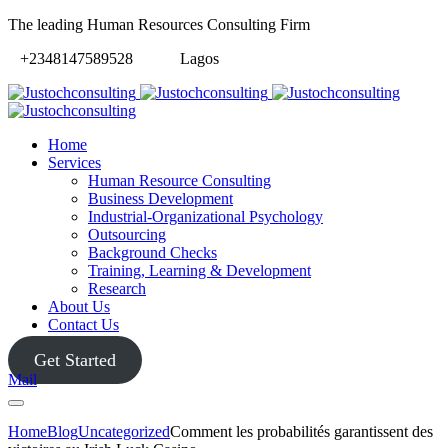
The leading Human Resources Consulting Firm
+2348147589528
Lagos
Home
Services
Human Resource Consulting
Business Development
Industrial-Organizational Psychology
Outsourcing
Background Checks
Training, Learning & Development
Research
About Us
Contact Us
Get Started
Mail
Home
Blog
Uncategorized
Comment les probabilités garantissent des