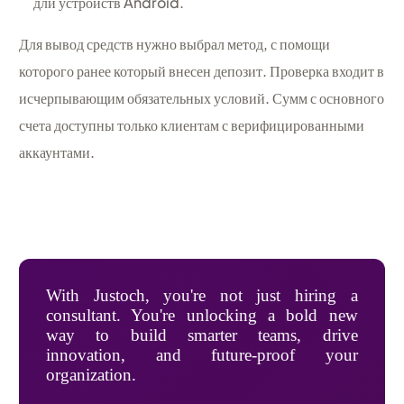
дли устройств Android.
Для вывод средств нужно выбрал метод, с помощи
которого ранее который внесен депозит. Проверка входит в
исчерпывающим обязательных условий. Сумм с основного
счета доступны только клиентам с верифицированными
аккаунтами.
With Justoch, you're not just hiring a
consultant. You're unlocking a bold new
way to build smarter teams, drive
innovation, and future-proof your
organization.