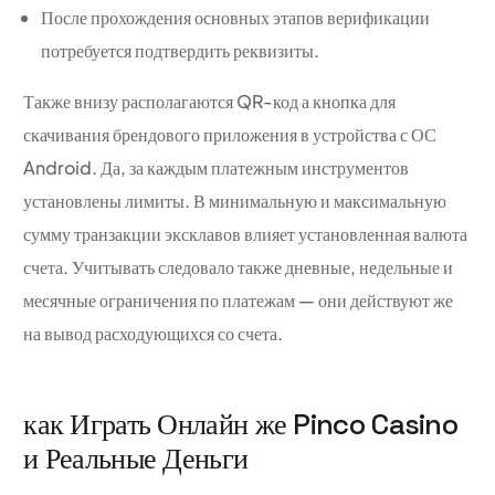
После прохождения основных этапов верификации
потребуется подтвердить реквизиты.
Также внизу располагаются QR-код а кнопка для
скачивания брендового приложения в устройства с ОС
Android. Да, за каждым платежным инструментов
установлены лимиты. В минимальную и максимальную
сумму транзакции эксклавов влияет установленная валюта
счета. Учитывать следовало также дневные, недельные и
месячные ограничения по платежам — они действуют же
на вывод расходующихся со счета.
как Играть Онлайн же Pinco Casino
и Реальные Деньги