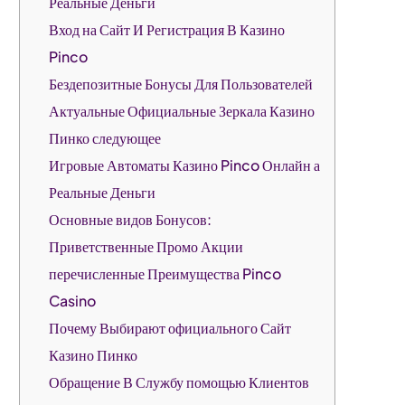
Реальные Деньги
Вход на Сайт И Регистрация В Казино
Pinco
Бездепозитные Бонусы Для Пользователей
Актуальные Официальные Зеркала Казино
Пинко следующее
Игровые Автоматы Казино Pinco Онлайн а
Реальные Деньги
Основные видов Бонусов:
Приветственные Промо Акции
перечисленные Преимущества Pinco
Casino
Почему Выбирают официального Сайт
Казино Пинко
Обращение В Службу помощью Клиентов