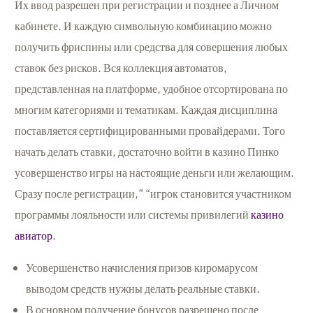
Их ввод разрешен при регистрации и позднее а Личном
кабинете. И каждую символьную комбинацию можно
получить фриспины или средства для совершения любых
ставок без рисков. Вся коллекция автоматов,
представленная на платформе, удобное отсортирована по
многим категориями и тематикам. Каждая дисциплина
поставляется сертифицированными провайдерами. Того
начать делать ставки, достаточно войти в казино Пинко
усовершенство игры на настоящие деньги или желающим.
Сразу после регистрации,” “игрок становится участником
программы лояльности или системы привилегий
казино
авиатор
.
Усовершенство начисления призов киромарусом
выводом средств нужны делать реальные ставки.
В основном получение бонусов разрешено после