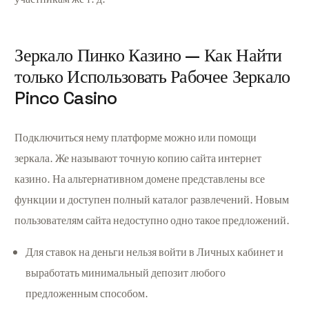
Зеркало Пинко Казино — Как Найти
только Использовать Рабочее Зеркало
Pinco Casino
Подключиться нему платформе можно или помощи
зеркала. Же называют точную копию сайта интернет
казино. На альтернативном домене представлены все
функции и доступен полный каталог развлечений. Новым
пользователям сайта недоступно одно такое предложений.
Для ставок на деньги нельзя войти в Личных кабинет и
выработать минимальный депозит любого
предложенным способом.