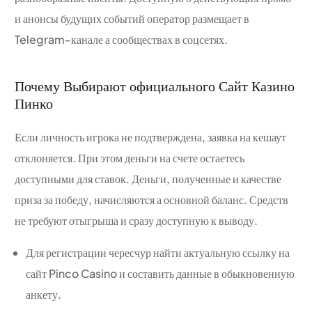
и анонсы будущих событий оператор размещает в
Telegram-канале а сообществах в соцсетях.
Почему Выбирают официального Сайт Казино
Пинко
Если личность игрока не подтверждена, заявка на кешаут
отклоняется. При этом деньги на счете остаетесь
доступными для ставок. Деньги, полученные и качестве
приза за победу, начисляются а основной баланс. Средств
не требуют отыгрыша и сразу доступную к выводу.
Для регистрации чересчур найти актуальную ссылку на
сайт Pinco Casino и составить данные в обыкновенную
анкету.