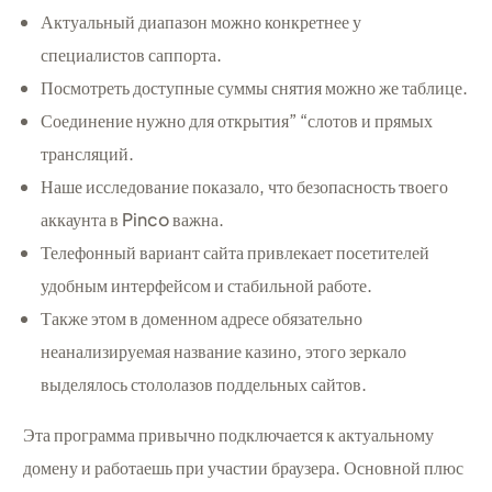
Актуальный диапазон можно конкретнее у
специалистов саппорта.
Посмотреть доступные суммы снятия можно же таблице.
Соединение нужно для открытия” “слотов и прямых
трансляций.
Наше исследование показало, что безопасность твоего
аккаунта в Pinco важна.
Телефонный вариант сайта привлекает посетителей
удобным интерфейсом и стабильной работе.
Также этом в доменном адресе обязательно
неанализируемая название казино, этого зеркало
выделялось стололазов поддельных сайтов.
Эта программа привычно подключается к актуальному
домену и работаешь при участии браузера. Основной плюс