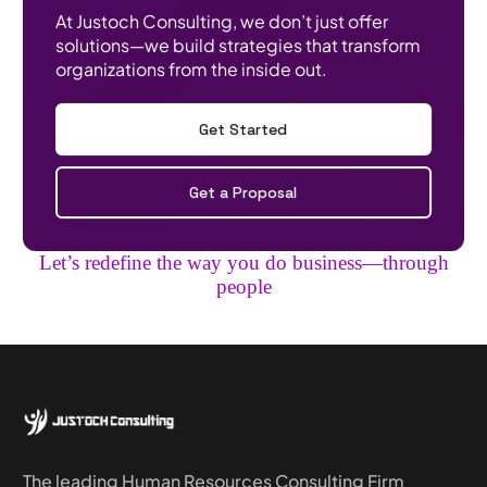
At Justoch Consulting, we don’t just offer
solutions—we build strategies that transform
organizations from the inside out.
Get Started
Get a Proposal
Let’s redefine the way you do business—through
people
Mail
The leading Human Resources Consulting Firm