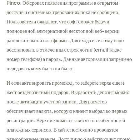
Pinco. Об сроках появления программы в открытом
доступе и системных требованиях пока не сообщено.
Пользователи ожидают, что софт сможет будучи
полноценной альтернативой десктопной веб-версии
развлекательной платформы. Для входа и систему надо
восстановить в отмеченных строк логин (email также
номер телефона) а пароль. Данные авторизации запрещено
передавать кому бы то ни было.
И если активировать промокод, то заберете верха еще и
жест бездепозитный подарок. Выработать депозит можно
после активации учетной записи. Для расчетов
обеспечивает валюта, которую клиент выбрал во первых
регистрации. Верхние лимиты зависят от особенностей
платежных сервисов. В сайте постоянно проводятся
разнообразные ивенты. Доступную о действующих промо