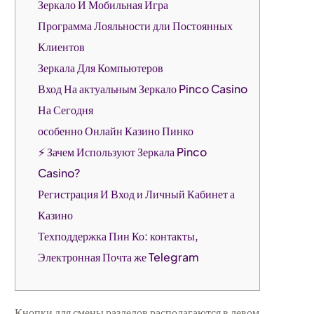
Зеркало И Мобильная Игра
Программа Лояльности дли Постоянных
Клиентов
Зеркала Для Компьютеров
Вход На актуальным Зеркало Pinco Casino
На Сегодня
особенно Онлайн Казино Пинко
⚡️ Зачем Используют Зеркала Pinco
Casino?
Регистрация И Вход и Личный Кабинет а
Казино
Техподдержка Пин Ко: контакты,
Электронная Почта же Telegram
Кнопки для смены разделов располагаются в левом