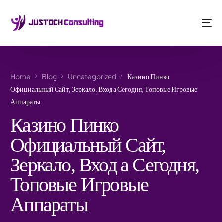
Home
Blog
Uncategorized
Казино Пинко
Официальный Сайт, Зеркало, Вход а Сегодня, Топовые Игровые
Аппараты
Казино Пинко
Официальный Сайт,
Зеркало, Вход а Сегодня,
Топовые Игровые
Аппараты