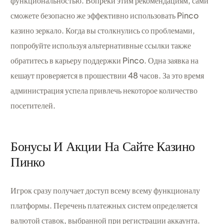
функциональностью. Вопреки этим рекомендациям, сами
сможете безопасно же эффективно использовать Pinco
казино зеркало. Когда вы столкнулись со проблемами,
попробуйте используя альтернативные ссылки также
обратитесь в карьеру поддержки Pinco. Одна заявка на
кешаут проверяется в прошествии 48 часов. За это время
администрация успела привлечь некоторое количество
посетителей.
Бонусы И Акции На Сайте Казино
Пинко
Игрок сразу получает доступ всему всему функционалу
платформы. Перечень платежных систем определяется
валютой ставок, выбранной при регистрации аккаунта.