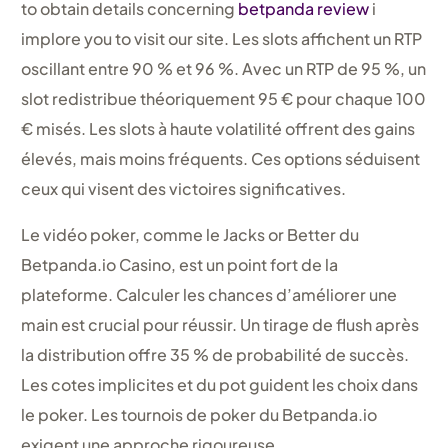
to obtain details concerning
betpanda review
i
implore you to visit our site. Les slots affichent un RTP
oscillant entre 90 % et 96 %. Avec un RTP de 95 %, un
slot redistribue théoriquement 95 € pour chaque 100
€ misés. Les slots à haute volatilité offrent des gains
élevés, mais moins fréquents. Ces options séduisent
ceux qui visent des victoires significatives.
Le vidéo poker, comme le Jacks or Better du
Betpanda.io Casino, est un point fort de la
plateforme. Calculer les chances d’améliorer une
main est crucial pour réussir. Un tirage de flush après
la distribution offre 35 % de probabilité de succès.
Les cotes implicites et du pot guident les choix dans
le poker. Les tournois de poker du Betpanda.io
exigent une approche rigoureuse.