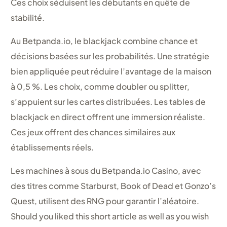
Ces choix séduisent les débutants en quête de
stabilité.
Au Betpanda.io, le blackjack combine chance et
décisions basées sur les probabilités. Une stratégie
bien appliquée peut réduire l’avantage de la maison
à 0,5 %. Les choix, comme doubler ou splitter,
s’appuient sur les cartes distribuées. Les tables de
blackjack en direct offrent une immersion réaliste.
Ces jeux offrent des chances similaires aux
établissements réels.
Les machines à sous du Betpanda.io Casino, avec
des titres comme Starburst, Book of Dead et Gonzo’s
Quest, utilisent des RNG pour garantir l’aléatoire.
Should you liked this short article as well as you wish