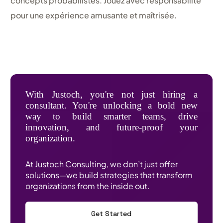
concepts probabilistes. Jouez avec responsabilité
pour une expérience amusante et maîtrisée.
With Justoch, you're not just hiring a
consultant. You're unlocking a bold new
way to build smarter teams, drive
innovation, and future-proof your
organization.
At Justoch Consulting, we don’t just offer
solutions—we build strategies that transform
organizations from the inside out.
Get Started