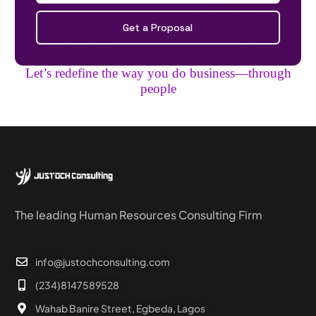
Get a Proposal
Let’s redefine the way you do business—through
people
The leading Human Resources Consulting Firm
info@justochconsulting.com
(234)8147589528
Wahab Banire Street, Egbeda, Lagos