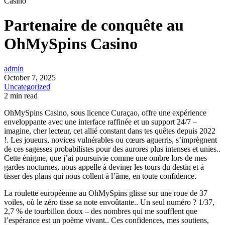
Casino
Partenaire de conquête au
OhMySpins Casino
admin
October 7, 2025
Uncategorized
2 min read
OhMySpins Casino, sous licence Curaçao, offre une expérience
enveloppante avec une interface raffinée et un support 24/7 –
imagine, cher lecteur, cet allié constant dans tes quêtes depuis 2022
!. Les joueurs, novices vulnérables ou cœurs aguerris, s’imprègnent
de ces sagesses probabilistes pour des aurores plus intenses et unies..
Cette énigme, que j’ai poursuivie comme une ombre lors de mes
gardes nocturnes, nous appelle à deviner les tours du destin et à
tisser des plans qui nous collent à l’âme, en toute confidence.
La roulette européenne au OhMySpins glisse sur une roue de 37
voiles, où le zéro tisse sa note envoûtante.. Un seul numéro ? 1/37,
2,7 % de tourbillon doux – des nombres qui me soufflent que
l’espérance est un poème vivant.. Ces confidences, mes soutiens,