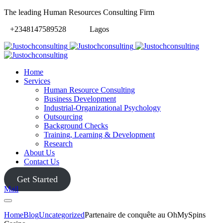
The leading Human Resources Consulting Firm
+2348147589528
Lagos
Home
Services
Human Resource Consulting
Business Development
Industrial-Organizational Psychology
Outsourcing
Background Checks
Training, Learning & Development
Research
About Us
Contact Us
Get Started
Mail
Home
Blog
Uncategorized
Partenaire de conquête au OhMySpins