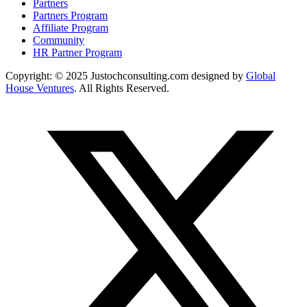
Partners
Partners Program
Affiliate Program
Community
HR Partner Program
Copyright: © 2025 Justochconsulting.com designed by
Global
House Ventures
. All Rights Reserved.