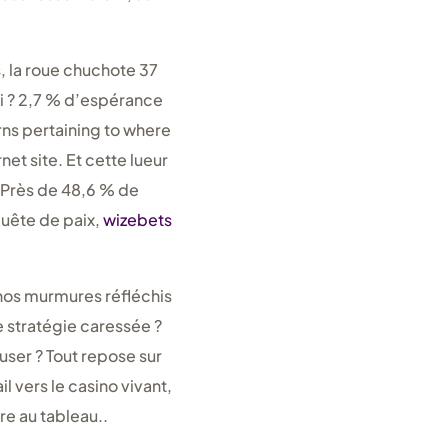
, la roue chuchote 37
ri ? 2,7 % d’espérance
rns pertaining to where
net site. Et cette lueur
? Près de 48,6 % de
quête de paix,
wizebets
 nos murmures réfléchis
e stratégie caressée ?
user ? Tout repose sur
il vers le casino vivant,
re au tableau..