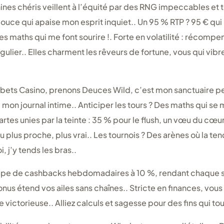
nes chéris veillent à l’équité par des RNG impeccables et 
uce qui apaise mon esprit inquiet.. Un 95 % RTP ? 95 € qui
s maths qui me font sourire !. Forte en volatilité : récom
ulier.. Elles charment les rêveurs de fortune, vous qui vibre
bets Casino, prenons Deuces Wild, c’est mon sanctuaire p
 mon journal intime.. Anticiper les tours ? Des maths qui se 
tes unies par la teinte : 35 % pour le flush, un vœu du cœur.
u plus proche, plus vrai.. Les tournois ? Des arènes où la te
, j’y tends les bras..
pe de cashbacks hebdomadaires à 10 %, rendant chaque soi
onus étend vos ailes sans chaînes.. Stricte en finances, vous
 victorieuse.. Alliez calculs et sagesse pour des fins qui to