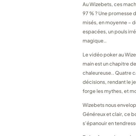
Au Wizebets, ces machi
97 % ? Une promesse do
misés, en moyenne – de
espacées, un pouls irrég
magique..
Le vidéo poker au Wize
main est un chapitre de
chaleureuse.. Quatre car
décisions, rendant le je
forge les mythes, et moi
Wizebets nous envelop
Généreux et clair, ce b
s’épanouir en tendresse