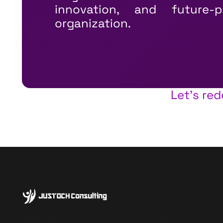
innovation, and future-
organization.
Let’s re