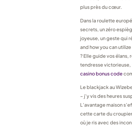
plus près du cœur.
Dans la roulette europé
secrets, un zéro espièg
joyeuse, un geste qui r
and how you can utilize
? Elle guide vos élans,
tendresse victorieuse, 
casino bonus code
com
Le blackjack au Wizebe
– j’y vis des heures s
L’avantage maison s’eff
cette carte du croupier 
où je ris avec des incon