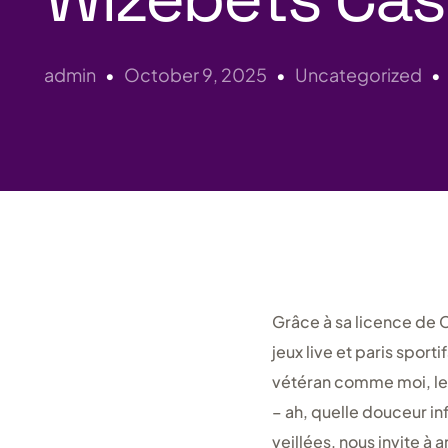
admin
October 9, 2025
Uncategorized
Grâce à sa licence de C
jeux live et paris sport
vétéran comme moi, les 
– ah, quelle douceur in
veillées, nous invite à 