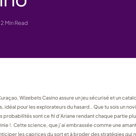
Research
2 Min Read
uraçao, Wizebets Casino assure un jeu sécurisé et un catal
ifs, idéal pour les explorateurs du hasard.. Que tu sois un no
probabilités sont ce fil d’Ariane rendant chaque partie plu
finie !. Cette science, que j’ai embrassée comme une amant
anticiper les caprices du sort et à broder des stratégies qui