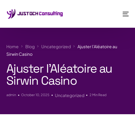
Home
Blog
Uncategorized
Ajuster l’Aléatoire au
Sirwin Casino
Ajuster l’Aléatoire au
Sirwin Casino
admin
October 10, 2025
Uncategorized
2 Min Read