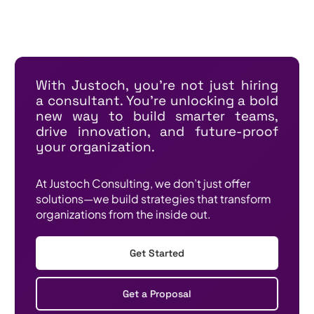
With Justoch, you're not just hiring
a consultant. You're unlocking a bold
new way to build smarter teams,
drive innovation, and future-proof
your organization.
At Justoch Consulting, we don’t just offer
solutions—we build strategies that transform
organizations from the inside out.
Get Started
Get a Proposal