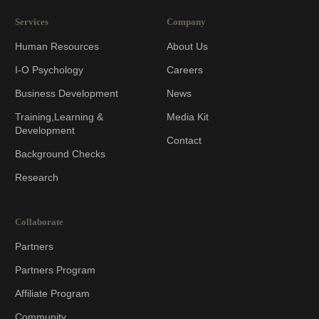
Services
Company
Human Resources
About Us
I-O Psychology
Careers
Business Development
News
Training,Learning &
Media Kit
Development
Contact
Background Checks
Research
Collaborate
Partners
Partners Program
Affiliate Program
Community