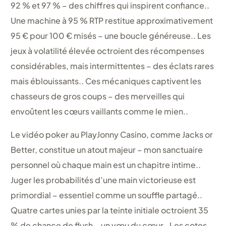
92 % et 97 % – des chiffres qui inspirent confiance..
Une machine à 95 % RTP restitue approximativement
95 € pour 100 € misés – une boucle généreuse.. Les
jeux à volatilité élevée octroient des récompenses
considérables, mais intermittentes – des éclats rares
mais éblouissants.. Ces mécaniques captivent les
chasseurs de gros coups – des merveilles qui
envoûtent les cœurs vaillants comme le mien..
Le vidéo poker au PlayJonny Casino, comme Jacks or
Better, constitue un atout majeur – mon sanctuaire
personnel où chaque main est un chapitre intime..
Juger les probabilités d’une main victorieuse est
primordial – essentiel comme un souffle partagé..
Quatre cartes unies par la teinte initiale octroient 35
% de chance de flush – un vœu du cœur.. Les cotes