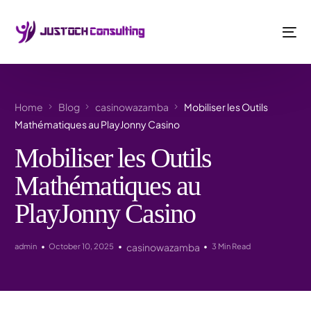
Home
Blog
casinowazamba
Mobiliser les Outils
Mathématiques au PlayJonny Casino
Mobiliser les Outils
Mathématiques au
PlayJonny Casino
admin
October 10, 2025
casinowazamba
3 Min Read