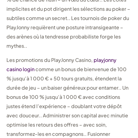
implicites et du pot dirigent les sélections au poker –
subtiles comme un secret.. Les tournois de poker du
PlayJonny requièrent une posture intransigeante –
des arènes où la tendresse probabiliste forge les
mythes..
Les promotions du PlayJonny Casino,
playjonny
casino login
comme un bonus de bienvenue de 100
% jusqu’à 1 000 € + 50 tours gratuits, étendent la
durée de jeu – un baiser généreux pour entamer.. Un
bonus de 100 % jusqu’à 1 000 € avec conditions
justes étend l’expérience – doublant votre dépôt
avec douceur.. Administrer son capital avec minutie
optimise les retours des offres – avec soin,
transformez-les en compagnons.. Fusionner