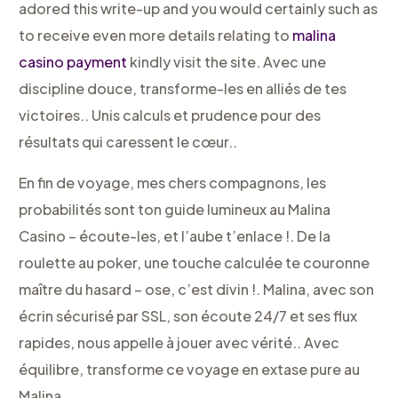
adored this write-up and you would certainly such as
to receive even more details relating to
malina
casino payment
kindly visit the site. Avec une
discipline douce, transforme-les en alliés de tes
victoires.. Unis calculs et prudence pour des
résultats qui caressent le cœur..
En fin de voyage, mes chers compagnons, les
probabilités sont ton guide lumineux au Malina
Casino – écoute-les, et l’aube t’enlace !. De la
roulette au poker, une touche calculée te couronne
maître du hasard – ose, c’est divin !. Malina, avec son
écrin sécurisé par SSL, son écoute 24/7 et ses flux
rapides, nous appelle à jouer avec vérité.. Avec
équilibre, transforme ce voyage en extase pure au
Malina..