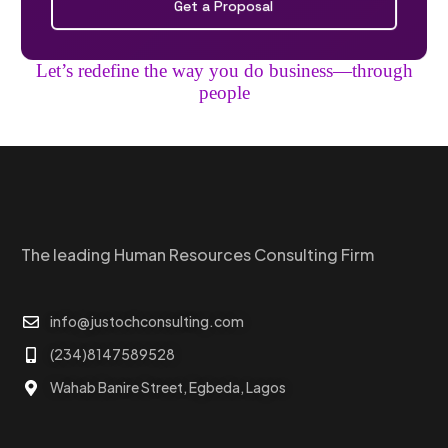
Get a Proposal
Let’s redefine the way you do business—through
people
The leading Human Resources Consulting Firm
info@justochconsulting.com
(234)8147589528
Wahab Banire Street, Egbeda, Lagos