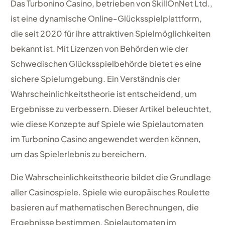
Das Turbonino Casino, betrieben von SkillOnNet Ltd.,
ist eine dynamische Online-Glücksspielplattform,
die seit 2020 für ihre attraktiven Spielmöglichkeiten
bekannt ist. Mit Lizenzen von Behörden wie der
Schwedischen Glücksspielbehörde bietet es eine
sichere Spielumgebung. Ein Verständnis der
Wahrscheinlichkeitstheorie ist entscheidend, um
Ergebnisse zu verbessern. Dieser Artikel beleuchtet,
wie diese Konzepte auf Spiele wie Spielautomaten
im Turbonino Casino angewendet werden können,
um das Spielerlebnis zu bereichern.
Die Wahrscheinlichkeitstheorie bildet die Grundlage
aller Casinospiele. Spiele wie europäisches Roulette
basieren auf mathematischen Berechnungen, die
Ergebnisse bestimmen. Spielautomaten im