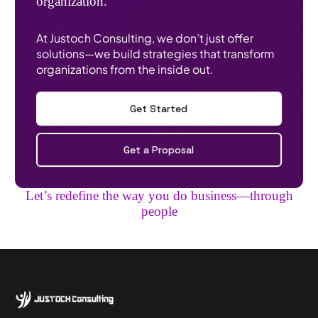
organization.
At Justoch Consulting, we don’t just offer
solutions—we build strategies that transform
organizations from the inside out.
Get Started
Get a Proposal
Let’s redefine the way you do business—through
people