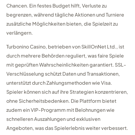
Chancen. Ein festes Budget hilft, Verluste zu
begrenzen, während tägliche Aktionen und Turniere
zusätzliche Möglichkeiten bieten, die Spielzeit zu
verlängern.
Turbonino Casino, betrieben von SkillOnNet Ltd., ist
durch mehrere Behörden reguliert, was faire Spiele
mit geprüften Wahrscheinlichkeiten garantiert. SSL-
Verschlüsselung schützt Daten und Transaktionen,
unterstützt durch Zahlungsmethoden wie Visa.
Spieler können sich auf ihre Strategien konzentrieren,
ohne Sicherheitsbedenken. Die Plattform bietet
zudem ein VIP-Programm mit Belohnungen wie
schnelleren Auszahlungen und exklusiven
Angeboten, was das Spielerlebnis weiter verbessert.