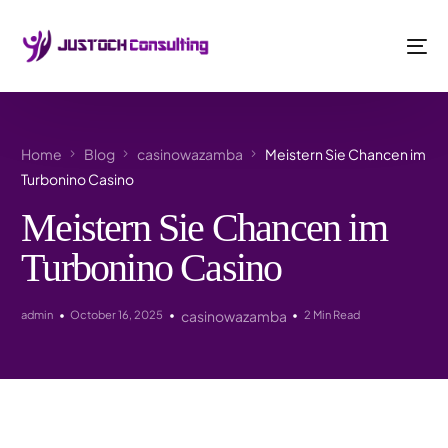
Home
Blog
casinowazamba
Meistern Sie Chancen im
Turbonino Casino
Meistern Sie Chancen im
Turbonino Casino
admin
October 16, 2025
casinowazamba
2 Min Read