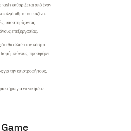
 crash καθορίζεται από έναν
νο αλγόριθμο του καζίνο.
ές, υποστηρίζοντας
όνους επεξεργασίας.
 ότι θα σώσει τον κόσμο.
 δομή μπόνους, προσφέρει
ς για την επιστροφή τους,
ρακτήρα για να νικήσετε
rd Game