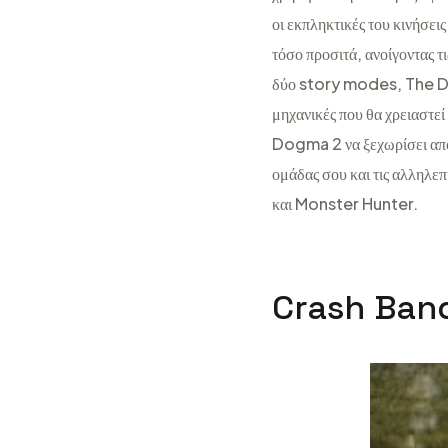
οι εκπληκτικές του κινήσει
τόσο προσιτά, ανοίγοντας τ
δύο story modes, The Dar
μηχανικές που θα χρειαστε
Dogma 2 να ξεχωρίσει από 
ομάδας σου και τις αλληλε
και Monster Hunter.
Crash Band