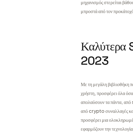
μηχανισμός στερείται βάθο
μπροστά από τον προκάτοχό 
Καλύτερα 
2023
Με τη μεγάλη βιβλιοθήκη π
χρήστη, προσφέρει όλα όσα 
απολαύσουν τα πάντα, από
από crypto συναλλαγές και
προσφέρει μια ολοκληρωμέν
εφαρμόζουν την τεχνολογία