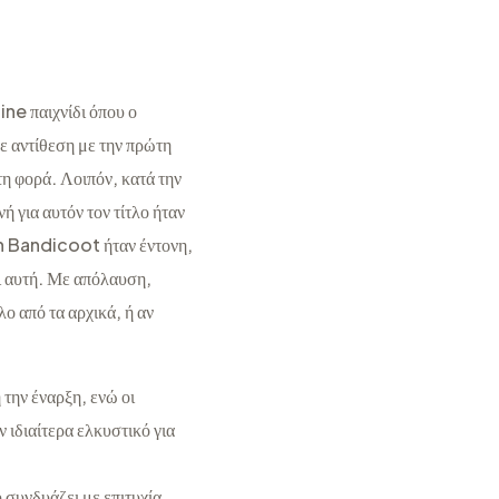
ne παιχνίδι όπου ο
ε αντίθεση με την πρώτη
τη φορά. Λοιπόν, κατά την
 για αυτόν τον τίτλο ήταν
sh Bandicoot ήταν έντονη,
αι αυτή. Με απόλαυση,
λο από τα αρχικά, ή αν
ην έναρξη, ενώ οι
ιδιαίτερα ελκυστικό για
συνδυάζει με επιτυχία