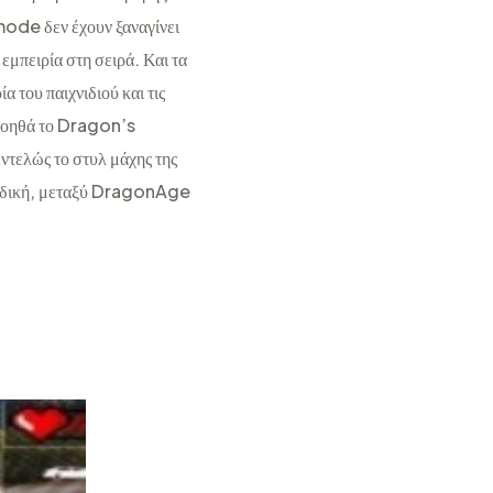
 mode δεν έχουν ξαναγίνει
εμπειρία στη σειρά. Και τα
ου παιχνιδιού και τις
 βοηθά το Dragon’s
ντελώς το στυλ μάχης της
οναδική, μεταξύ DragonAge