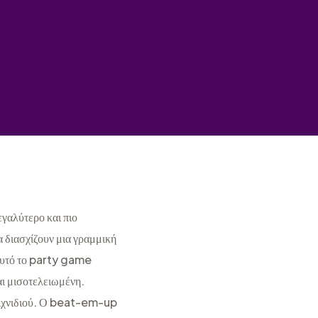
γαλύτερο και πιο
 διασχίζουν μια γραμμική
. Αυτό το party game
αι μισοτελειωμένη.
παιχνιδιού. Ο beat-em-up