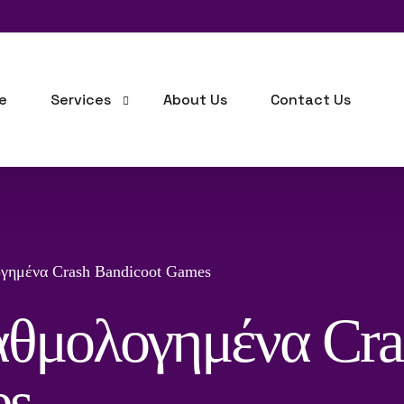
e
Services
About Us
Contact Us
Human Resource Consulting
Business Development
γημένα Crash Bandicoot Games
Industrial-Organizational Psychology
αθμολογημένα Cra
Outsourcing
Background Checks
es
Training, Learning & Development