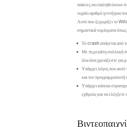
παίκτες να επαληθεύσουν ότ
τυχαίο αριθμό γεννήτρια π
Αυτό που ξεχωρίζει το Wil
σημαντικά νομίσματα όπως
Το crash απάγεται από τ
Με τη μεγάλη συλλογή π
όλα όσα χρειάζεστε για 
Υπάρχει λόγος που αυτό τ
και τον προγραμματιστή 
Υπάρχει κάποια στρατηγι
εχθρούς και να ελέγξετε
Βιντεοπαιχν