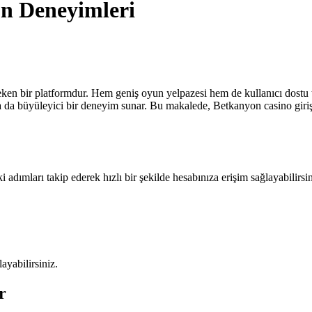
un Deneyimleri
ken bir platformdur. Hem geniş oyun yelpazesi hem de kullanıcı dostu ta
la da büyüleyici bir deneyim sunar. Bu makalede, Betkanyon casino giriş
adımları takip ederek hızlı bir şekilde hesabınıza erişim sağlayabilirsin
ayabilirsiniz.
r