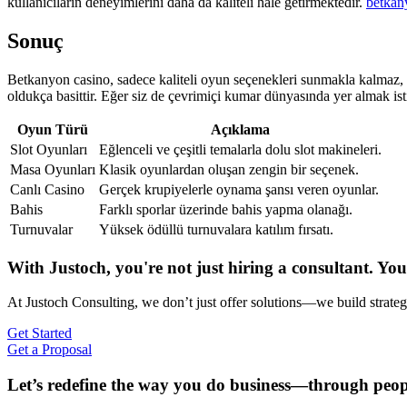
kullanıcıların deneyimlerini daha da kaliteli hale getirmektedir.
betkan
Sonuç
Betkanyon casino, sadece kaliteli oyun seçenekleri sunmakla kalmaz, 
oldukça basittir. Eğer siz de çevrimiçi kumar dünyasında yer almak is
Oyun Türü
Açıklama
Slot Oyunları
Eğlenceli ve çeşitli temalarla dolu slot makineleri.
Masa Oyunları
Klasik oyunlardan oluşan zengin bir seçenek.
Canlı Casino
Gerçek krupiyelerle oynama şansı veren oyunlar.
Bahis
Farklı sporlar üzerinde bahis yapma olanağı.
Turnuvalar
Yüksek ödüllü turnuvalara katılım fırsatı.
With Justoch, you're not just hiring a consultant. Yo
At Justoch Consulting, we don’t just offer solutions—we build strategi
Get Started
Get a Proposal
Let’s redefine the way you do business—through peop