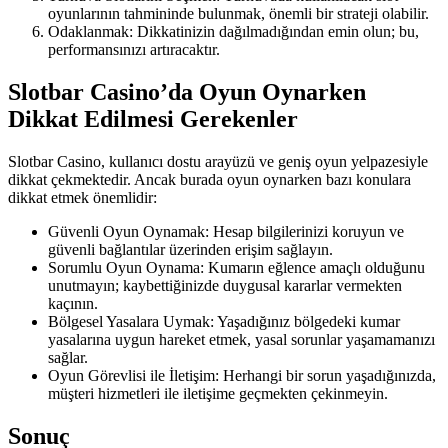
oyunlarının tahmininde bulunmak, önemli bir strateji olabilir.
Odaklanmak: Dikkatinizin dağılmadığından emin olun; bu,
performansınızı artıracaktır.
Slotbar Casino’da Oyun Oynarken
Dikkat Edilmesi Gerekenler
Slotbar Casino, kullanıcı dostu arayüzü ve geniş oyun yelpazesiyle
dikkat çekmektedir. Ancak burada oyun oynarken bazı konulara
dikkat etmek önemlidir:
Güvenli Oyun Oynamak: Hesap bilgilerinizi koruyun ve
güvenli bağlantılar üzerinden erişim sağlayın.
Sorumlu Oyun Oynama: Kumarın eğlence amaçlı olduğunu
unutmayın; kaybettiğinizde duygusal kararlar vermekten
kaçının.
Bölgesel Yasalara Uymak: Yaşadığınız bölgedeki kumar
yasalarına uygun hareket etmek, yasal sorunlar yaşamamanızı
sağlar.
Oyun Görevlisi ile İletişim: Herhangi bir sorun yaşadığınızda,
müşteri hizmetleri ile iletişime geçmekten çekinmeyin.
Sonuç