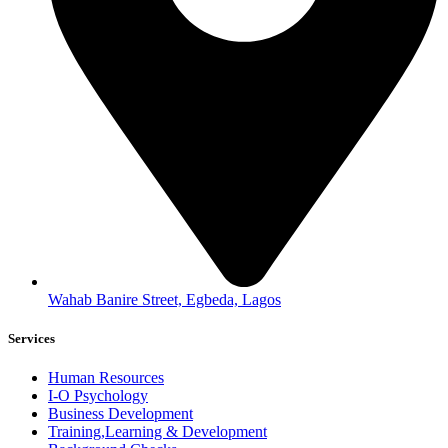
Wahab Banire Street, Egbeda, Lagos
Services
Human Resources
I-O Psychology
Business Development
Training,Learning & Development