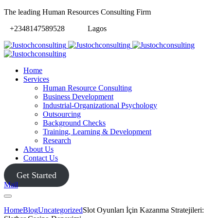
The leading Human Resources Consulting Firm
+2348147589528
Lagos
Home
Services
Human Resource Consulting
Business Development
Industrial-Organizational Psychology
Outsourcing
Background Checks
Training, Learning & Development
Research
About Us
Contact Us
Get Started
Mail
Home
Blog
Uncategorized
Slot Oyunları İçin Kazanma Stratejileri: