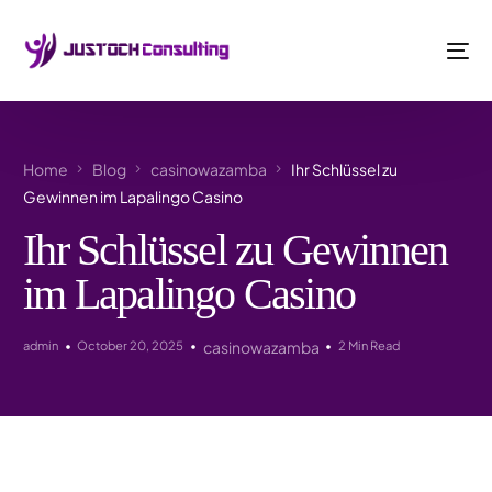
Home
Blog
casinowazamba
Ihr Schlüssel zu
Gewinnen im Lapalingo Casino
Ihr Schlüssel zu Gewinnen
im Lapalingo Casino
admin
October 20, 2025
casinowazamba
2 Min Read