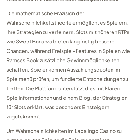
Die mathematische Präzision der
Wahrscheinlichkeitstheorie ermöglicht es Spielern,
ihre Strategien zu verfeinern. Slots mit höheren RTPs
wie Sweet Bonanza bieten langfristig bessere
Chancen, während Freispiel-Features in Spielen wie
Ramses Book zusätzliche Gewinnmöglichkeiten
schaffen. Spieler können Auszahlungsquoten im
Spielmenü prüfen, um fundierte Entscheidungen zu
treffen. Die Plattform unterstützt dies mit klaren
Spielinformationen und einem Blog, der Strategien
für Slots erklärt, was besonders Einsteigern
zugutekommt.
Um Wahrscheinlichkeiten im Lapalingo Casino zu