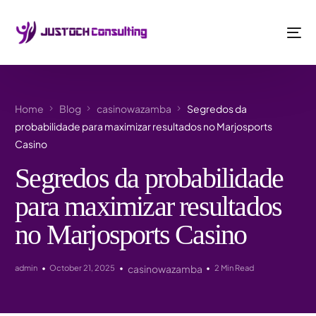
Home
Blog
casinowazamba
Segredos da
probabilidade para maximizar resultados no Marjosports
Casino
Segredos da probabilidade
para maximizar resultados
no Marjosports Casino
admin
October 21, 2025
casinowazamba
2 Min Read