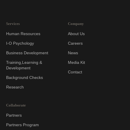
Services
Company
Human Resources
About Us
I-O Psychology
Careers
Business Development
News
Training,Learning &
Media Kit
Development
Contact
Background Checks
Research
Collaborate
Partners
Partners Program