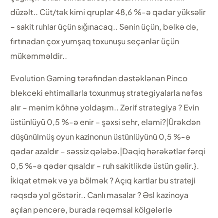
düzəlt.. Cüt/tək kimi qruplar 48,6 %-ə qədər yüksəlir
– sakit ruhlar üçün sığınacaq.. Sənin üçün, bəlkə də,
fırtınadan çox yumşaq toxunuşu seçənlər üçün
mükəmməldir..
Evolution Gaming tərəfindən dəstəklənən Pinco
blekceki ehtimallarla toxunmuş strategiyalarla nəfəs
alır – mənim köhnə yoldaşım.. Zərif strategiya ? Evin
üstünlüyü 0,5 %-ə enir – şəxsi sehr, eləmi?|Ürəkdən
düşünülmüş oyun kazinonun üstünlüyünü 0,5 %-ə
qədər azaldır – səssiz qələbə.|Dəqiq hərəkətlər fərqi
0,5 %-ə qədər qısaldır – ruh sakitlikdə üstün gəlir.}.
İkiqat etmək və ya bölmək ? Açıq kartlar bu strateji
rəqsdə yol göstərir.. Canlı masalar ? Əsl kazinoya
açılan pəncərə, burada rəqəmsal kölgələrlə