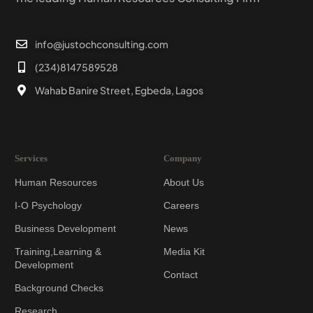
info@justochconsulting.com
(234)8147589528
Wahab Banire Street, Egbeda, Lagos
Services
Company
Human Resources
About Us
I-O Psychology
Careers
Business Development
News
Training,Learning &
Media Kit
Development
Contact
Background Checks
Research