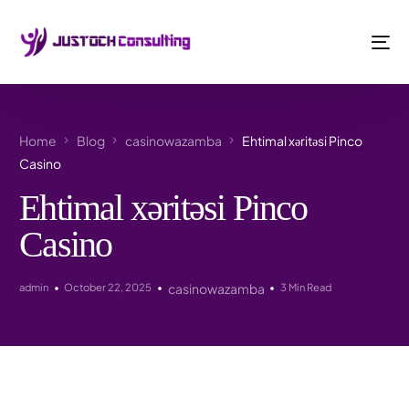
Home
Blog
casinowazamba
Ehtimal xəritəsi Pinco
Casino
Ehtimal xəritəsi Pinco
Casino
admin
October 22, 2025
casinowazamba
3 Min Read