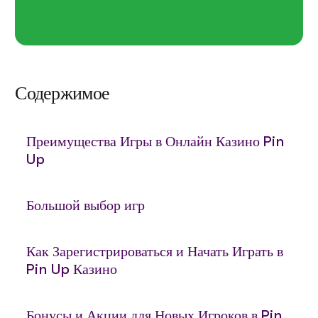
Содержимое
Преимущества Игры в Онлайн Казино Pin
Up
Большой выбор игр
Как Зарегистрироваться и Начать Играть в
Pin Up Казино
Бонусы и Акции для Новых Игроков в Pin