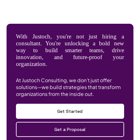
With Justoch, you're not just hiring a
consultant. You're unlocking a bold new
way to build smarter teams, drive
innovation, and future-proof your
organization.
At Justoch Consulting, we don’t just offer
solutions—we build strategies that transform
organizations from the inside out.
Get Started
Get a Proposal