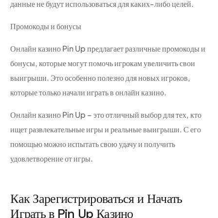
данные не будут использоваться для каких-либо целей.
Промокоды и бонусы
Онлайн казино Pin Up предлагает различные промокоды и
бонусы, которые могут помочь игрокам увеличить свои
выигрыши. Это особенно полезно для новых игроков,
которые только начали играть в онлайн казино.
Онлайн казино Pin Up – это отличный выбор для тех, кто
ищет развлекательные игры и реальные выигрыши. С его
помощью можно испытать свою удачу и получить
удовлетворение от игры.
Как Зарегистрироваться и Начать
Играть в Pin Up Казино