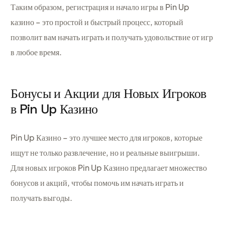
Таким образом, регистрация и начало игры в Pin Up
казино – это простой и быстрый процесс, который
позволит вам начать играть и получать удовольствие от игр
в любое время.
Бонусы и Акции для Новых Игроков
в Pin Up Казино
Pin Up Казино – это лучшее место для игроков, которые
ищут не только развлечение, но и реальные выигрыши.
Для новых игроков Pin Up Казино предлагает множество
бонусов и акций, чтобы помочь им начать играть и
получать выгоды.