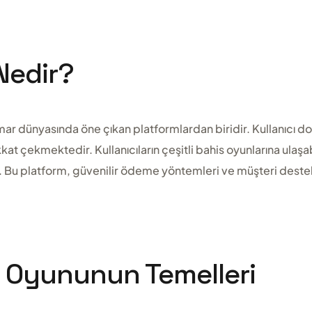
Nedir?
ar dünyasında öne çıkan platformlardan biridir. Kullanıcı d
kat çekmektedir. Kullanıcıların çeşitli bahis oyunlarına ulaşa
. Bu platform, güvenilir ödeme yöntemleri ve müşteri destek
 Oyununun Temelleri