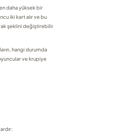
den daha yüksek bir
u iki kart alır ve bu
ak şeklini değiştirebilir
cuların, hangi durumda
 oyuncular ve krupiye
ardır: