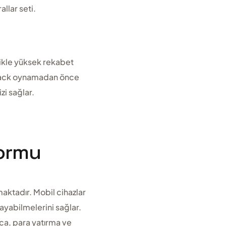
llar seti.
likle yüksek rekabet
ckjack oynamadan önce
zi sağlar.
formu
maktadır. Mobil cihazlar
ayabilmelerini sağlar.
ca, para yatırma ve