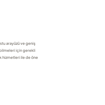
ostu arayüzü ve geniş
bilmeleri için gerekli
 hizmetleri ile de öne