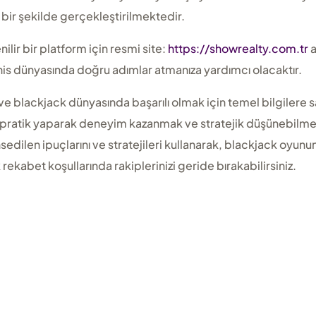
 bir şekilde gerçekleştirilmektedir.
ilir bir platform için resmi site:
https://showrealty.com.tr
a
ahis dünyasında doğru adımlar atmanıza yardımcı olacaktır.
ve blackjack dünyasında başarılı olmak için temel bilgilere s
 pratik yaparak deneyim kazanmak ve stratejik düşünebilm
edilen ipuçlarını ve stratejileri kullanarak, blackjack oyunu
rekabet koşullarında rakiplerinizi geride bırakabilirsiniz.