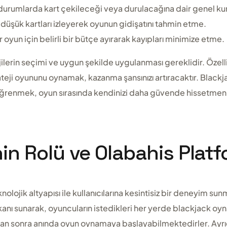
 durumlarda kart çekileceği veya durulacağına dair genel kura
 düşük kartları izleyerek oyunun gidişatını tahmin etme.
 oyun için belirli bir bütçe ayırarak kayıpları minimize etme.
ejilerin seçimi ve uygun şekilde uygulanması gereklidir. Özel
rateji oyununu oynamak, kazanma şansınızı artıracaktır. Bla
ri öğrenmek, oyun sırasında kendinizi daha güvende hissetmeni
nin Rolü ve Olabahis Plat
olojik altyapısı ile kullanıcılarına kesintisiz bir deneyim sun
anı sunarak, oyuncuların istedikleri her yerde blackjack oyn
uktan sonra anında oyun oynamaya başlayabilmektedirler. Ayrı