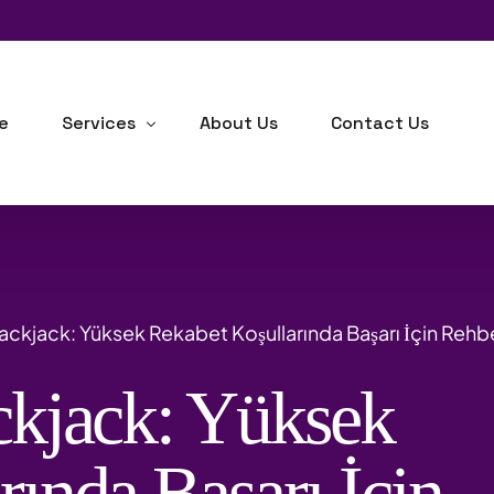
e
Services
About Us
Contact Us
Human Resource Consulting
Business Development
ackjack: Yüksek Rekabet Koşullarında Başarı İçin Rehb
Industrial-Organizational Psychology
ckjack: Yüksek
Outsourcing
Background Checks
ında Başarı İçin
Training, Learning & Development