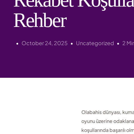
Rehber
October 24, 2025
Uncategorized
2 Mi
Olabahis dünyası, kumar
oyunu üzerine odaklanar
koşullarında başarılı ol