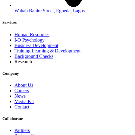
Wahab Banire Street, Egbeda, Lagos
Services
Human Resources
I-O Psychology
Business Development
Training,Learning & Development
Background Checks
Research
Company
About Us
Careers
News
Media Kit
Contact
Collaborate
Partners