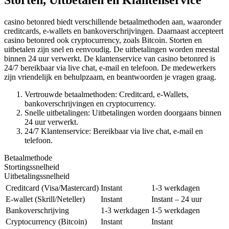
casino betonred biedt verschillende betaalmethoden aan, waaronder
creditcards, e-wallets en bankoverschrijvingen. Daarnaast accepteert
casino betonred ook cryptocurrency, zoals Bitcoin. Storten en
uitbetalen zijn snel en eenvoudig. De uitbetalingen worden meestal
binnen 24 uur verwerkt. De klantenservice van casino betonred is
24/7 bereikbaar via live chat, e-mail en telefoon. De medewerkers
zijn vriendelijk en behulpzaam, en beantwoorden je vragen graag.
Vertrouwde betaalmethoden: Creditcard, e-Wallets,
bankoverschrijvingen en cryptocurrency.
Snelle uitbetalingen: Uitbetalingen worden doorgaans binnen
24 uur verwerkt.
24/7 Klantenservice: Bereikbaar via live chat, e-mail en
telefoon.
Betaalmethode
Stortingssnelheid
Uitbetalingssnelheid
Creditcard (Visa/Mastercard)
Instant
1-3 werkdagen
E-wallet (Skrill/Neteller)
Instant
Instant – 24 uur
Bankoverschrijving
1-3 werkdagen
1-5 werkdagen
Cryptocurrency (Bitcoin)
Instant
Instant