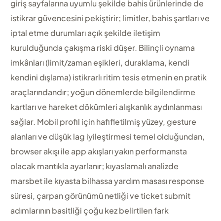
giriş sayfalarına uyumlu şekilde bahis ürünlerinde de
istikrar güvencesini pekiştirir; limitler, bahis şartları ve
iptal etme durumları açık şekilde iletişim
kurulduğunda çakışma riski düşer. Bilinçli oynama
imkânları (limit/zaman eşikleri, duraklama, kendi
kendini dışlama) istikrarlı ritim tesis etmenin en pratik
araçlarındandır; yoğun dönemlerde bilgilendirme
kartları ve hareket dökümleri alışkanlık aydınlanması
sağlar. Mobil profil için hafifletilmiş yüzey, gesture
alanları ve düşük lag iyileştirmesi temel olduğundan,
browser akışı ile app akışları yakın performansta
olacak mantıkla ayarlanır; kıyaslamalı analizde
marsbet ile kıyasta bilhassa yardım masası response
süresi, çarpan görünümü netliği ve ticket submit
adımlarının basitliği çoğu kez belirtilen fark