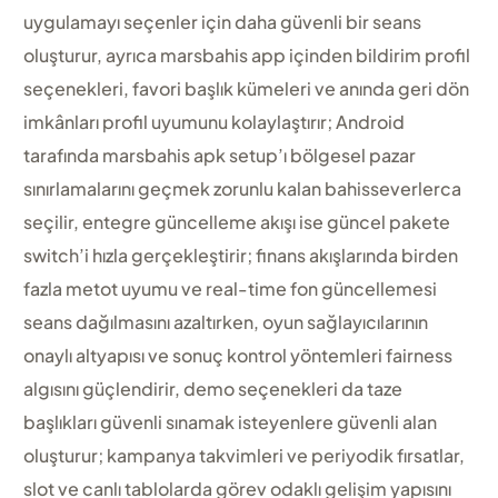
uygulamayı seçenler için daha güvenli bir seans
oluşturur, ayrıca marsbahis app içinden bildirim profil
seçenekleri, favori başlık kümeleri ve anında geri dön
imkânları profil uyumunu kolaylaştırır; Android
tarafında marsbahis apk setup’ı bölgesel pazar
sınırlamalarını geçmek zorunlu kalan bahisseverlerca
seçilir, entegre güncelleme akışı ise güncel pakete
switch’i hızla gerçekleştirir; finans akışlarında birden
fazla metot uyumu ve real-time fon güncellemesi
seans dağılmasını azaltırken, oyun sağlayıcılarının
onaylı altyapısı ve sonuç kontrol yöntemleri fairness
algısını güçlendirir, demo seçenekleri da taze
başlıkları güvenli sınamak isteyenlere güvenli alan
oluşturur; kampanya takvimleri ve periyodik fırsatlar,
slot ve canlı tablolarda görev odaklı gelişim yapısını