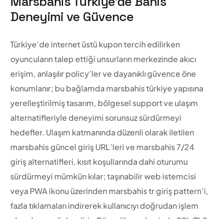
Marsbahis Türkiye’de Bahis
Deneyimi ve Güvence
Türkiye’de internet üstü kupon tercih edilirken
oyuncuların talep ettiği unsurların merkezinde akıcı
erişim, anlaşılır policy’ler ve dayanıklı güvence öne
konumlanır; bu bağlamda marsbahis türkiye yapısına
yerelleştirilmiş tasarım, bölgesel support ve ulaşım
alternatifleriyle deneyimi sorunsuz sürdürmeyi
hedefler. Ulaşım katmanında düzenli olarak iletilen
marsbahis güncel giriş URL’leri ve marsbahis 7/24
giriş alternatifleri, kısıt koşullarında dahi oturumu
sürdürmeyi mümkün kılar; taşınabilir web istemcisi
veya PWA ikonu üzerinden marsbahis tr giriş pattern’i,
fazla tıklamaları indirerek kullanıcıyı doğrudan işlem