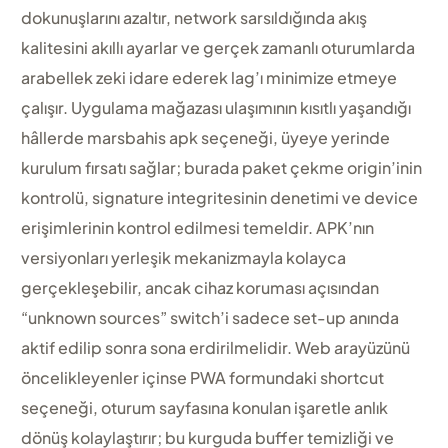
dokunuşlarını azaltır, network sarsıldığında akış
kalitesini akıllı ayarlar ve gerçek zamanlı oturumlarda
arabellek zeki idare ederek lag’ı minimize etmeye
çalışır. Uygulama mağazası ulaşımının kısıtlı yaşandığı
hâllerde marsbahis apk seçeneği, üyeye yerinde
kurulum fırsatı sağlar; burada paket çekme origin’inin
kontrolü, signature integritesinin denetimi ve device
erişimlerinin kontrol edilmesi temeldir. APK’nın
versiyonları yerleşik mekanizmayla kolayca
gerçekleşebilir, ancak cihaz koruması açısından
“unknown sources” switch’i sadece set-up anında
aktif edilip sonra sona erdirilmelidir. Web arayüzünü
öncelikleyenler içinse PWA formundaki shortcut
seçeneği, oturum sayfasına konulan işaretle anlık
dönüş kolaylaştırır; bu kurguda buffer temizliği ve