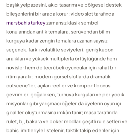
başlık yelpazesini, akıcı tasarımı ve bölgesel destek
bileşenlerini bir arada korur; video slot tarafında
marsbahis turkey
zamansız klasik sembol
konularından antik temalara, serüvendan bilim
kurguya kadar zengin temalara uzanan sayısız
seçenek, farklı volatilite seviyeleri, geniş kupon
aralıkları ve yüksek multiplerla örtüştüğünde hem
novisler hem de tecrübeli oyuncular için rahat bir
ritim yaratır; modern görsel slotlarda dramatik
cutscene’ler, açılan reeller ve kompozit bonus
çevrimleri çoğalırken, turnuva kurguları ve periyodik
misyonlar gibi yarışmacı öğeler da üyelerin oyun içi
goal’ler oluşturmasına imkân tanır; masa tarafında
rulet, bj, bakara ve poker modları çeşitli rule setleri ve
bahis limitleriyle listelenir, taktik takip edenler için