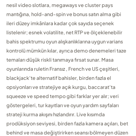
nesil video slotlara, megaways ve cluster pays
mantığına, hold-and-spin ve bonus satın alma gibi
ileri düzey imkânlara kadar çok sayıda seçenek
listelenir; esnek volatilite, net RTP ve ölçeklenebilir
bahis spektrumu oyun alışkanlıklarına uygun varians
kontrolü mümkün kılar, ayrıca demo denemeleri taze
temaları düşük riskli tanımaya fırsat sunar. Masa
oyunlarında ruletin Fransız , French ve US çeşitleri,
blackjack’te alternatif bahisler, birden fazla el
opsiyonları ve stratejiye açık kurgu, baccarat’ta
squeeze ve speed tempo gibi farklar yer alır; veri
göstergeleri, tur kayıtları ve oyun yardım sayfaları
strateji kurma akışını hızlandırır. Live kısımda
prodüksiyon seviyesi, birden fazla kamera açıları, bet
behind ve masa değiştirirken seansı bölmeyen düzen