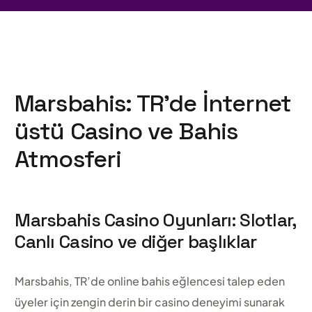
Marsbahis: TR’de İnternet
üstü Casino ve Bahis
Atmosferi
Marsbahis Casino Oyunları: Slotlar,
Canlı Casino ve diğer başlıklar
Marsbahis, TR’de online bahis eğlencesi talep eden
üyeler için zengin derin bir casino deneyimi sunarak