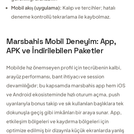
Mobil akış (uygulama):
Kalıp ve tercihler; hatalı
deneme kontrollü tekrarlama ile kaybolmaz.
Marsbahis Mobil Deneyim: App,
APK ve İndirilebilen Paketler
Mobilde hız önemseyen profil için tecrübenin kalbi,
arayüz performansı, bant ihtiyacı ve session
devamlılığıdır; bu kapsamda marsbahis app hem iOS
ve Android ekosisteminde hızlı oturum açma, push
uyarılarıyla bonus takip ve sık kullanılan başlıklara tek
dokunuşla geçiş gibi imkânları bir araya sunar. App,
etkileşim bölgeleri ve kaydırma bölgeleri için
optimize edilmiş bir dizaynla küçük ekranlarda yanlış