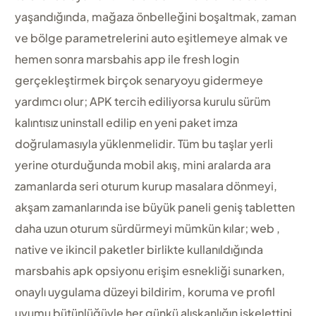
yaşandığında, mağaza önbelleğini boşaltmak, zaman
ve bölge parametrelerini auto eşitlemeye almak ve
hemen sonra marsbahis app ile fresh login
gerçekleştirmek birçok senaryoyu gidermeye
yardımcı olur; APK tercih ediliyorsa kurulu sürüm
kalıntısız uninstall edilip en yeni paket imza
doğrulamasıyla yüklenmelidir. Tüm bu taşlar yerli
yerine oturduğunda mobil akış, mini aralarda ara
zamanlarda seri oturum kurup masalara dönmeyi,
akşam zamanlarında ise büyük paneli geniş tabletten
daha uzun oturum sürdürmeyi mümkün kılar; web ,
native ve ikincil paketler birlikte kullanıldığında
marsbahis apk opsiyonu erişim esnekliği sunarken,
onaylı uygulama düzeyi bildirim, koruma ve profil
uyumu bütünlüğüyle her günkü alışkanlığın iskelettini