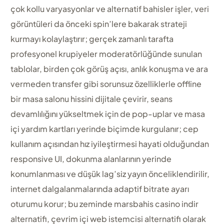
çok kollu varyasyonlar ve alternatif bahisler işler, veri
görüntüleri da önceki spin’lere bakarak strateji
kurmayı kolaylaştırır; gerçek zamanlı tarafta
profesyonel krupiyeler moderatörlüğünde sunulan
tablolar, birden çok görüş açısı, anlık konuşma ve ara
vermeden transfer gibi sorunsuz özelliklerle offline
bir masa salonu hissini dijitale çevirir, seans
devamlılığını yükseltmek için de pop-uplar ve masa
içi yardım kartları yerinde biçimde kurgulanır; cep
kullanım açısından hız iyileştirmesi hayati olduğundan
responsive UI, dokunma alanlarının yerinde
konumlanması ve düşük lag’siz yayın önceliklendirilir,
internet dalgalanmalarında adaptif bitrate ayarı
oturumu korur; bu zeminde marsbahis casino indir
alternatifi, çevrim içi web istemcisi alternatifi olarak