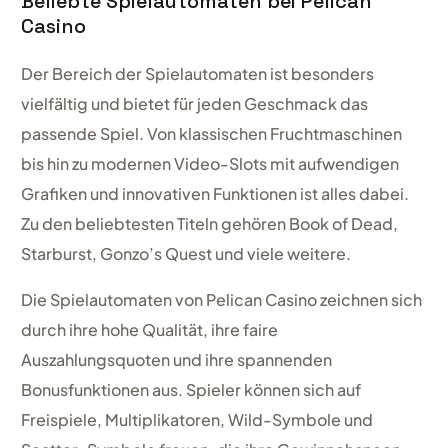
Beliebte Spielautomaten bei Pelican
Casino
Der Bereich der Spielautomaten ist besonders
vielfältig und bietet für jeden Geschmack das
passende Spiel. Von klassischen Fruchtmaschinen
bis hin zu modernen Video-Slots mit aufwendigen
Grafiken und innovativen Funktionen ist alles dabei.
Zu den beliebtesten Titeln gehören Book of Dead,
Starburst, Gonzo’s Quest und viele weitere.
Die Spielautomaten von Pelican Casino zeichnen sich
durch ihre hohe Qualität, ihre faire
Auszahlungsquoten und ihre spannenden
Bonusfunktionen aus. Spieler können sich auf
Freispiele, Multiplikatoren, Wild-Symbole und