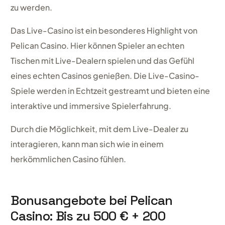
zu werden.
Das Live-Casino ist ein besonderes Highlight von
Pelican Casino. Hier können Spieler an echten
Tischen mit Live-Dealern spielen und das Gefühl
eines echten Casinos genießen. Die Live-Casino-
Spiele werden in Echtzeit gestreamt und bieten eine
interaktive und immersive Spielerfahrung.
Durch die Möglichkeit, mit dem Live-Dealer zu
interagieren, kann man sich wie in einem
herkömmlichen Casino fühlen.
Bonusangebote bei Pelican
Casino: Bis zu 500 € + 200