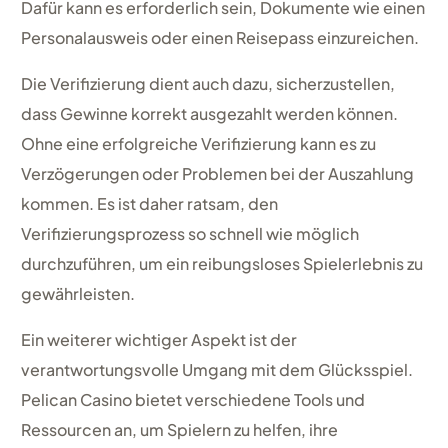
Dafür kann es erforderlich sein, Dokumente wie einen
Personalausweis oder einen Reisepass einzureichen.
Die Verifizierung dient auch dazu, sicherzustellen,
dass Gewinne korrekt ausgezahlt werden können.
Ohne eine erfolgreiche Verifizierung kann es zu
Verzögerungen oder Problemen bei der Auszahlung
kommen. Es ist daher ratsam, den
Verifizierungsprozess so schnell wie möglich
durchzuführen, um ein reibungsloses Spielerlebnis zu
gewährleisten.
Ein weiterer wichtiger Aspekt ist der
verantwortungsvolle Umgang mit dem Glücksspiel.
Pelican Casino bietet verschiedene Tools und
Ressourcen an, um Spielern zu helfen, ihre