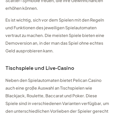
Scatter-Symbole freuen, die ihre Gewinnchancen
erhöhen können.
Es ist wichtig, sich vor dem Spielen mit den Regeln
und Funktionen des jeweiligen Spielautomaten
vertraut zu machen. Die meisten Spiele bieten eine
Demoversion an, in der man das Spiel ohne echtes
Geld ausprobieren kann.
Tischspiele und Live-Casino
Neben den Spielautomaten bietet Pelican Casino
auch eine große Auswahl an Tischspielen wie
Blackjack, Roulette, Baccarat und Poker. Diese
Spiele sind in verschiedenen Varianten verfügbar, um
den unterschiedlichen Vorlieben der Spieler gerecht