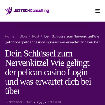
Home
Blog
Post
Dein Schlüssel zum Nervenkitzel Wie
gelingt der pelican casino Login und was erwartet dich bei über
Dein Schlüssel zum
Nervenkitzel Wie gelingt
der pelican casino Login
und was erwartet dich bei
über
November 11, 2025
Post
6 Min Read