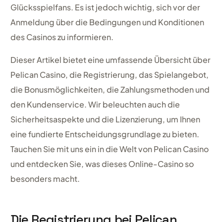
Glücksspielfans. Es ist jedoch wichtig, sich vor der
Anmeldung über die Bedingungen und Konditionen
des Casinos zu informieren.
Dieser Artikel bietet eine umfassende Übersicht über
Pelican Casino, die Registrierung, das Spielangebot,
die Bonusmöglichkeiten, die Zahlungsmethoden und
den Kundenservice. Wir beleuchten auch die
Sicherheitsaspekte und die Lizenzierung, um Ihnen
eine fundierte Entscheidungsgrundlage zu bieten.
Tauchen Sie mit uns ein in die Welt von Pelican Casino
und entdecken Sie, was dieses Online-Casino so
besonders macht.
Die Registrierung bei Pelican