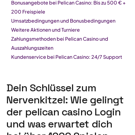
Bonusangebote bei Pelican Casino: Bis zu 500 € +
200 Freispiele
Umsatzbedingungen und Bonusbedingungen
Weitere Aktionen und Turniere
Zahlungsmethoden bei Pelican Casino und
Auszahlungszeiten
Kundenservice bei Pelican Casino: 24/7 Support
Dein Schlüssel zum
Nervenkitzel: Wie gelingt
der pelican casino Login
und was erwartet dich