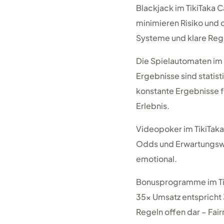
Blackjack im TikiTaka 
minimieren Risiko und o
Systeme und klare Regel
Die Spielautomaten im 
Ergebnisse sind statis
konstante Ergebnisse fü
Erlebnis.
Videopoker im TikiTaka 
Odds und Erwartungswert
emotional.
Bonusprogramme im Tik
35× Umsatz entspricht 3
Regeln offen dar – Fairn