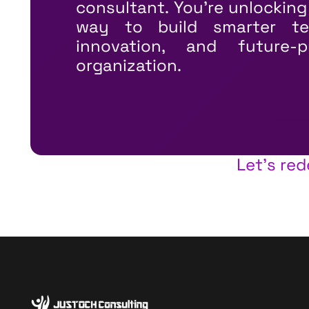
consultant. You're unlocking
way to build smarter te
innovation, and future-
organization.
Let’s re