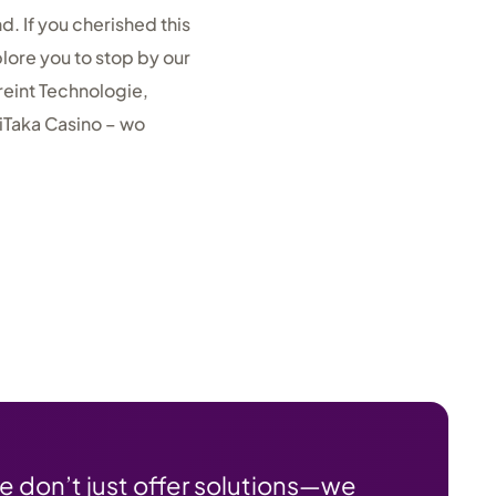
. If you cherished this
plore you to stop by our
reint Technologie,
iTaka Casino – wo
e don’t just offer solutions—we