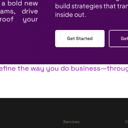
 a bold new
build strategies that tr
ams, drive
inside out.
proof your
Get Started
Get
define the way you do business—throu
Services
C